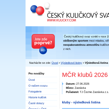
Český kuličkový svaz
Český kuličkový svaz vznikl v roce 1
oblíbeným sportem
mezi mladou, stře
neopakovatelnou atmosféru
kuličko
z nich.
Nacházíte se zde:
Úvod
>
Výsledkové listiny
>
Výsledková listina
MČR klubů 2026 
Pro nováčky
Úvod
Datum:
27.06.2026
O našem svazu
Místo:
Zastávka
Fotogalerie
Pořadatel:
TJ Čechie Zastávka z.s.
Historie kuliček
kluby - výsledková listina
Časté dotazy