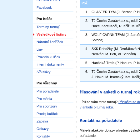
Členství v ČKS
Poř.
Facebook
1.
GLÁSFÉR TÝM (J. Bernat, P. Ho
Pro hráče
2.
TJ Čechie Zastávka z.s., oddíl
Hoke, Karel Kočí, R. Kříž, M. K
Termíny turnajů
Výsledkové listiny
3.
WOLF CVRNK TEAM (J. Jarušek,
Sotona)
Národní žebříček
4.
SKK Rohožky (M. Dvořáková Ne
Ligy
Nedvěd, M. Petr, Vl. Schnábl)
Pravidla kuliček
5.
Hanácká Trefa (P. Hacura, P. Ko
Interní dokumenty
6.
TJ Čechie Zastávka z.s., oddíl
Síň slávy
J. Hoke, M. Irsenský, Kat. Kočí
Pro všechny
Pro pořadatele
Hlasování v anketě o turnaj ro
Pro média
Líbil se vám tento turnaj?
Přihlašte se 
Pro sponzory
v anketě o turnaj roku
.
Prodej kuliček
Kontakt na pořadatele
Zábava
Odkazy
Máte-li jakékoliv dotazy ohledně výsledk
pořadatele:
Kontakty