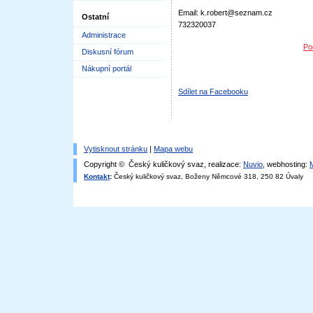
Email: k.robert@seznam.cz
Ostatní
732320037
Administrace
Po
Diskusní fórum
Nákupní portál
Sdílet na Facebooku
Vytisknout stránku
|
Mapa webu
Copyright © Český kuličkový svaz, realizace:
Nuvio
, webhosting:
Kontakt
:
Český kuličkový svaz, Boženy Němcové 318, 250 82 Úvaly