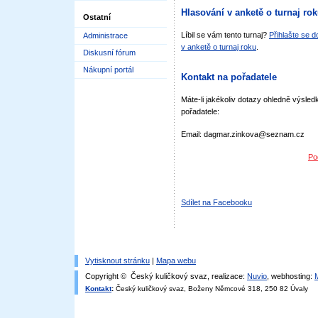
Hlasování v anketě o turnaj ro
Ostatní
Líbil se vám tento turnaj?
Přihlašte se 
Administrace
v anketě o turnaj roku
.
Diskusní fórum
Nákupní portál
Kontakt na pořadatele
Máte-li jakékoliv dotazy ohledně výsledk
pořadatele:
Email: dagmar.zinkova@seznam.cz
Po
Sdílet na Facebooku
Vytisknout stránku
|
Mapa webu
Copyright © Český kuličkový svaz, realizace:
Nuvio
, webhosting:
Kontakt
:
Český kuličkový svaz, Boženy Němcové 318, 250 82 Úvaly