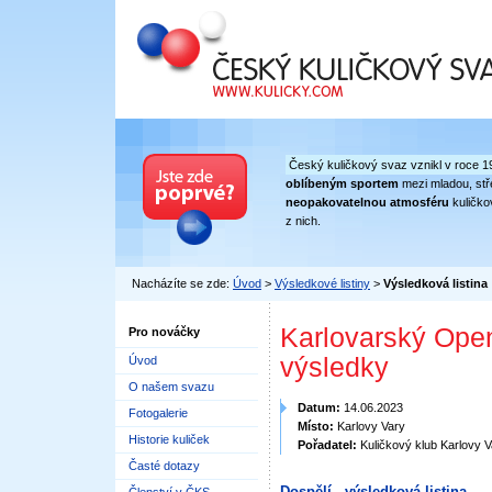
Český kuličkový svaz
Český kuličkový svaz vznikl v roce 1
oblíbeným sportem
mezi mladou, stře
neopakovatelnou atmosféru
kuličko
z nich.
Nacházíte se zde:
Úvod
>
Výsledkové listiny
>
Výsledková listina
Karlovarský Open
Pro nováčky
výsledky
Úvod
O našem svazu
Datum:
14.06.2023
Fotogalerie
Místo:
Karlovy Vary
Historie kuliček
Pořadatel:
Kuličkový klub Karlovy V
Časté dotazy
Dospělí - výsledková listina