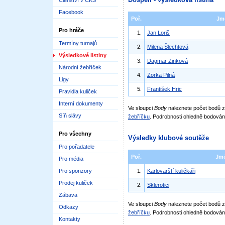
Členství v ČKS
Facebook
Poř.
Jm
Pro hráče
1.
Jan Loriš
Termíny turnajů
2.
Milena Šlechtová
Výsledkové listiny
3.
Dagmar Zinková
Národní žebříček
4.
Zorka Pilná
Ligy
5.
František Hric
Pravidla kuliček
Interní dokumenty
Ve sloupci
Body
naleznete počet bodů
Síň slávy
žebříčku
. Podrobnosti ohledně bodován
Pro všechny
Výsledky klubové soutěže
Pro pořadatele
Poř.
Jm
Pro média
Pro sponzory
1.
Karlovarští kuličkáři
Prodej kuliček
2.
Sklerotici
Zábava
Ve sloupci
Body
naleznete počet bodů 
Odkazy
žebříčku
. Podrobnosti ohledně bodován
Kontakty