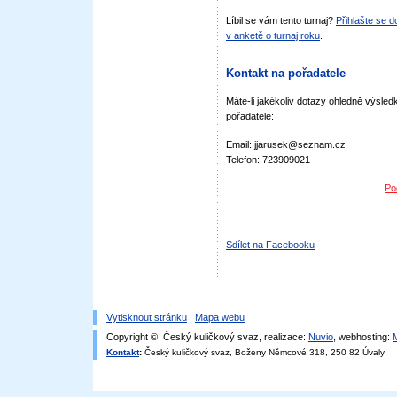
Líbil se vám tento turnaj?
Přihlašte se 
v anketě o turnaj roku
.
Kontakt na pořadatele
Máte-li jakékoliv dotazy ohledně výsledk
pořadatele:
Email: jjarusek@seznam.cz
Telefon: 723909021
Po
Sdílet na Facebooku
Vytisknout stránku
|
Mapa webu
Copyright © Český kuličkový svaz, realizace:
Nuvio
, webhosting:
Kontakt
:
Český kuličkový svaz, Boženy Němcové 318, 250 82 Úvaly