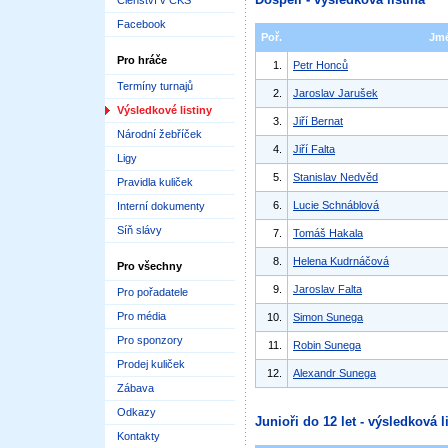
Členství v ČKS
Facebook
Poř.
Jm
Pro hráče
1.
Petr Honců
Termíny turnajů
2.
Jaroslav Jarušek
Výsledkové listiny
3.
Jiří Bernat
Národní žebříček
4.
Jiří Falta
Ligy
5.
Stanislav Nedvěd
Pravidla kuliček
6.
Lucie Schnáblová
Interní dokumenty
Síň slávy
7.
Tomáš Hakala
8.
Helena Kudrnáčová
Pro všechny
9.
Jaroslav Falta
Pro pořadatele
Pro média
10.
Simon Sunega
Pro sponzory
11.
Robin Sunega
Prodej kuliček
12.
Alexandr Sunega
Zábava
Odkazy
Junioři do 12 let - výsledková l
Kontakty