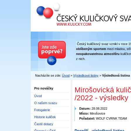
Český kuličkový svaz
Český kuličkový svaz vznikl v roce 1
oblíbeným sportem
mezi mladou, stře
neopakovatelnou atmosféru
kuličko
z nich.
Nacházíte se zde:
Úvod
>
Výsledkové listiny
>
Výsledková listina
Mirošovická kulič
Pro nováčky
/2022 - výsledky
Úvod
O našem svazu
Datum:
28.08.2022
Fotogalerie
Místo:
Mirošovice
Historie kuliček
Pořadatel:
WOLF CVRNK TEAM
Časté dotazy
Dospělí - výsledková listina