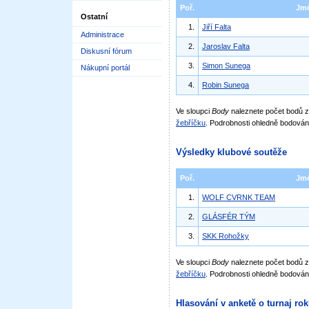
Poř.
Jm
Ostatní
1.
Jiří Falta
Administrace
2.
Jaroslav Falta
Diskusní fórum
3.
Simon Sunega
Nákupní portál
4.
Robin Sunega
Ve sloupci
Body
naleznete počet bodů
žebříčku
. Podrobnosti ohledně bodován
Výsledky klubové soutěže
Poř.
Jm
1.
WOLF CVRNK TEAM
2.
GLÁSFÉR TÝM
3.
SKK Rohožky
Ve sloupci
Body
naleznete počet bodů 
žebříčku
. Podrobnosti ohledně bodován
Hlasování v anketě o turnaj ro