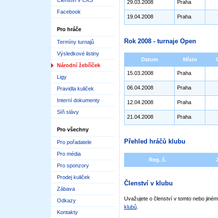
Členství v ČKS
29.03.2008
Praha
Facebook
19.04.2008
Praha
Pro hráče
Rok 2008 - turnaje Open
Termíny turnajů
Výsledkové listiny
Datum
Místo
Národní žebříček
15.03.2008
Praha
Ligy
06.04.2008
Praha
Pravidla kuliček
Interní dokumenty
12.04.2008
Praha
Síň slávy
21.04.2008
Praha
Pro všechny
Přehled hráčů klubu
Pro pořadatele
Pro média
Reg. č.
Pro sponzory
Prodej kuliček
Členství v klubu
Zábava
Uvažujete o členství v tomto nebo jin
Odkazy
klubů
.
Kontakty