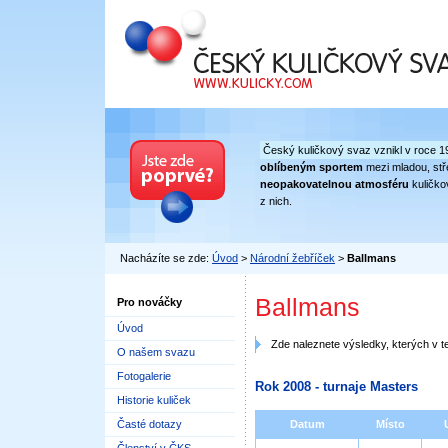
Český kuličkový svaz
Český kuličkový svaz vznikl v roce 1
oblíbeným sportem
mezi mladou, stře
neopakovatelnou atmosféru
kuličko
z nich.
Nacházíte se zde:
Úvod
>
Národní žebříček
>
Ballmans
Ballmans
Pro nováčky
Úvod
Zde naleznete výsledky, kterých v t
O našem svazu
Fotogalerie
Rok 2008 - turnaje Masters
Historie kuliček
Časté dotazy
Datum
Místo