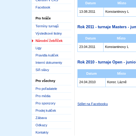
Členství v ČKS
Datum
Místo
Facebook
13.08.2011
Konstantinovy L
Pro hráče
Termíny turnajů
Rok 2011 - turnaje Masters - jun
Výsledkové listiny
Datum
Místo
Národní žebříček
23.04.2011
Konstantinovy L
Ligy
Pravidla kuliček
Rok 2010 - turnaje Open - junioř
Interní dokumenty
Síň slávy
Datum
Místo
Pro všechny
24.04.2010
Konst. Lázně
Pro pořadatele
Pro média
Pro sponzory
Sdílet na Facebooku
Prodej kuliček
Zábava
Odkazy
Kontakty