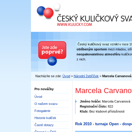
Český kuličkový svaz
Český kuličkový svaz vznikl v roce 1
oblíbeným sportem
mezi mladou, stře
neopakovatelnou atmosféru
kuličko
z nich.
Nacházíte se zde:
Úvod
>
Národní žebříček
>
Marcela Carvanová
Marcela Carvan
Pro nováčky
Úvod
Jméno hráče:
Marcela Carvanová
O našem svazu
Registrační číslo:
822
Fotogalerie
Klub:
Bez klubové příslušnosti
Historie kuliček
Rok 2010 - turnaje Open - dosp
Časté dotazy