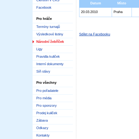
Členství v ČKS
Datum
Místo
Facebook
20.03.2010
Praha
Pro hráče
Termíny turnajů
Výsledkové listiny
Sdílet na Facebooku
Národní žebříček
Ligy
Pravidla kuliček
Interní dokumenty
Síň slávy
Pro všechny
Pro pořadatele
Pro média
Pro sponzory
Prodej kuliček
Zábava
Odkazy
Kontakty