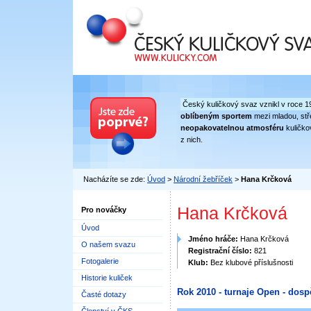
Český kuličkový svaz
Český kuličkový svaz vznikl v roce 1
oblíbeným sportem
mezi mladou, stře
neopakovatelnou atmosféru
kuličko
z nich.
Nacházíte se zde:
Úvod
>
Národní žebříček
>
Hana Krčková
Hana Krčková
Pro nováčky
Úvod
Jméno hráče:
Hana Krčková
O našem svazu
Registrační číslo:
821
Fotogalerie
Klub:
Bez klubové příslušnosti
Historie kuliček
Rok 2010 - turnaje Open - dosp
Časté dotazy