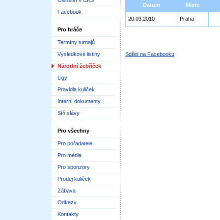
Členství v ČKS
Datum
Místo
Facebook
20.03.2010
Praha
Pro hráče
Termíny turnajů
Výsledkové listiny
Sdílet na Facebooku
Národní žebříček
Ligy
Pravidla kuliček
Interní dokumenty
Síň slávy
Pro všechny
Pro pořadatele
Pro média
Pro sponzory
Prodej kuliček
Zábava
Odkazy
Kontakty