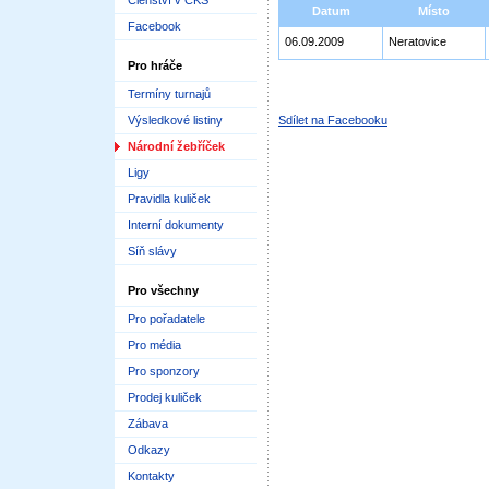
Členství v ČKS
Datum
Místo
Facebook
06.09.2009
Neratovice
Pro hráče
Termíny turnajů
Výsledkové listiny
Sdílet na Facebooku
Národní žebříček
Ligy
Pravidla kuliček
Interní dokumenty
Síň slávy
Pro všechny
Pro pořadatele
Pro média
Pro sponzory
Prodej kuliček
Zábava
Odkazy
Kontakty