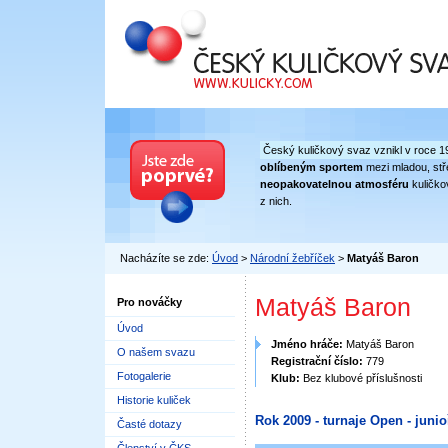
Český kuličkový svaz
Český kuličkový svaz vznikl v roce 1
oblíbeným sportem
mezi mladou, stře
neopakovatelnou atmosféru
kuličko
z nich.
Nacházíte se zde:
Úvod
>
Národní žebříček
>
Matyáš Baron
Matyáš Baron
Pro nováčky
Úvod
Jméno hráče:
Matyáš Baron
O našem svazu
Registrační číslo:
779
Fotogalerie
Klub:
Bez klubové příslušnosti
Historie kuliček
Rok 2009 - turnaje Open - junioř
Časté dotazy