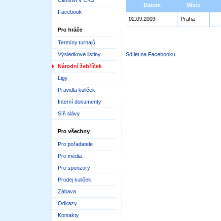
Členství v ČKS
Datum
Místo
Facebook
02.09.2009
Praha
Pro hráče
Termíny turnajů
Výsledkové listiny
Sdílet na Facebooku
Národní žebříček
Ligy
Pravidla kuliček
Interní dokumenty
Síň slávy
Pro všechny
Pro pořadatele
Pro média
Pro sponzory
Prodej kuliček
Zábava
Odkazy
Kontakty