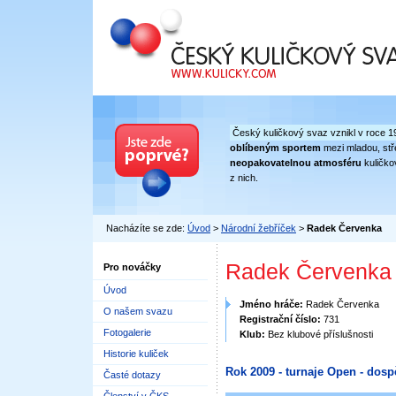
Český kuličkový svaz
Český kuličkový svaz vznikl v roce 1
oblíbeným sportem
mezi mladou, stře
neopakovatelnou atmosféru
kuličko
z nich.
Nacházíte se zde:
Úvod
>
Národní žebříček
>
Radek Červenka
Radek Červenka
Pro nováčky
Úvod
Jméno hráče:
Radek Červenka
O našem svazu
Registrační číslo:
731
Fotogalerie
Klub:
Bez klubové příslušnosti
Historie kuliček
Rok 2009 - turnaje Open - dosp
Časté dotazy