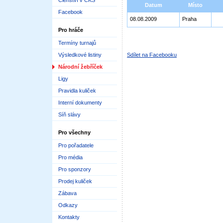
Členství v ČKS
Datum
Místo
Facebook
08.08.2009
Praha
Pro hráče
Termíny turnajů
Výsledkové listiny
Sdílet na Facebooku
Národní žebříček
Ligy
Pravidla kuliček
Interní dokumenty
Síň slávy
Pro všechny
Pro pořadatele
Pro média
Pro sponzory
Prodej kuliček
Zábava
Odkazy
Kontakty