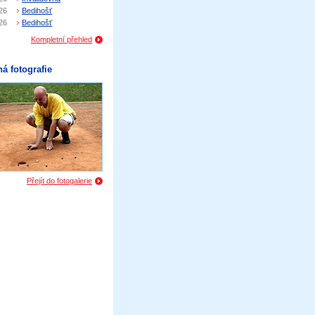
26
Bedihošť
26
Bedihošť
Kompletní přehled
á fotografie
Přejít do fotogalerie