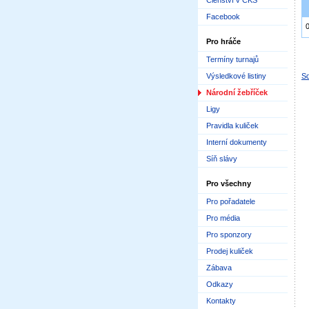
Členství v ČKS
Facebook
Pro hráče
Termíny turnajů
Výsledkové listiny
Sd
Národní žebříček
Ligy
Pravidla kuliček
Interní dokumenty
Síň slávy
Pro všechny
Pro pořadatele
Pro média
Pro sponzory
Prodej kuliček
Zábava
Odkazy
Kontakty