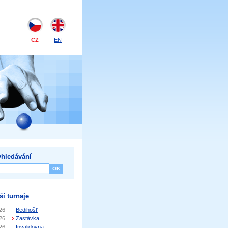
CZ
EN
hledávání
ší turnaje
26
Bedihošť
26
Zastávka
26
Invalidovna