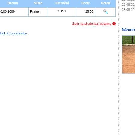
Datum
Místo
Umístění
Body
Detail
22.08.20
23.08.20
30 z 35
08.08.2009
Praha
25,30
Zpět na předchozí stránku
Náhodn
ílet na Facebooku