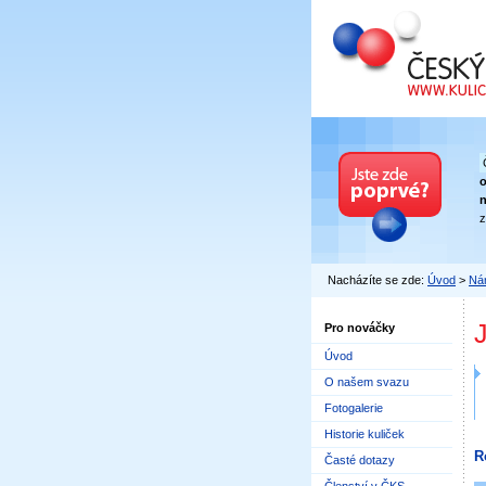
Český kuličkový
n
z
Nacházíte se zde:
Úvod
>
Nár
Pro nováčky
Úvod
O našem svazu
Fotogalerie
Historie kuliček
R
Časté dotazy