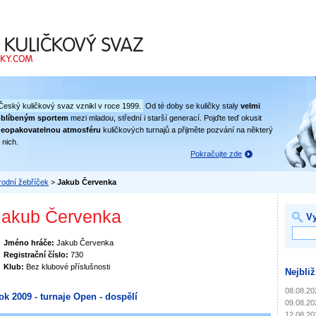
 svaz
Český kuličkový svaz vznikl v roce 1999.
Od té doby se kuličky staly
velmi
oblíbeným sportem
mezi mladou, střední i starší generací. Pojďte teď okusit
eopakovatelnou atmosféru
kuličkových turnajů a přijměte pozvání na některý
 nich.
Pokračujte zde
odní žebříček
>
Jakub Červenka
Jakub Červenka
Vy
Jméno hráče:
Jakub Červenka
Registrační číslo:
730
Klub:
Bez klubové příslušnosti
Nejbliž
08.08.20
ok 2009 - turnaje Open - dospělí
09.08.20
12.08.20