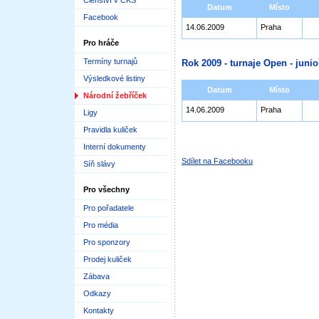
Členství v ČKS
Datum
Místo
Facebook
14.06.2009
Praha
Pro hráče
Termíny turnajů
Rok 2009 - turnaje Open - junioř
Výsledkové listiny
Datum
Místo
Národní žebříček
14.06.2009
Praha
Ligy
Pravidla kuliček
Interní dokumenty
Sdílet na Facebooku
Síň slávy
Pro všechny
Pro pořadatele
Pro média
Pro sponzory
Prodej kuliček
Zábava
Odkazy
Kontakty