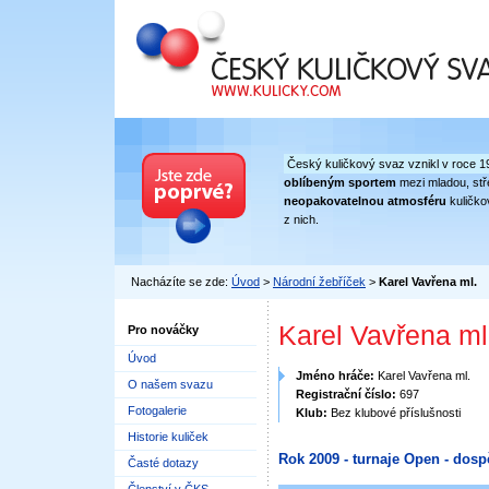
Český kuličkový svaz
Český kuličkový svaz vznikl v roce 1
oblíbeným sportem
mezi mladou, stře
neopakovatelnou atmosféru
kuličko
z nich.
Nacházíte se zde:
Úvod
>
Národní žebříček
>
Karel Vavřena ml.
Karel Vavřena ml
Pro nováčky
Úvod
Jméno hráče:
Karel Vavřena ml.
O našem svazu
Registrační číslo:
697
Fotogalerie
Klub:
Bez klubové příslušnosti
Historie kuliček
Rok 2009 - turnaje Open - dosp
Časté dotazy