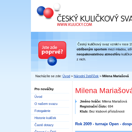
Český kuličkový svaz
Český kuličkový svaz vznikl v roce 1
oblíbeným sportem
mezi mladou, stře
neopakovatelnou atmosféru
kuličko
z nich.
Nacházíte se zde:
Úvod
>
Národní žebříček
>
Milena Mariašová
Milena Mariašov
Pro nováčky
Úvod
Jméno hráče:
Milena Mariašová
O našem svazu
Registrační číslo:
694
Fotogalerie
Klub:
Bez klubové příslušnosti
Historie kuliček
Rok 2009 - turnaje Open - dosp
Časté dotazy