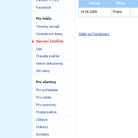
Členství v ČKS
Datum
Místo
Facebook
14.06.2009
Praha
Pro hráče
Termíny turnajů
Výsledkové listiny
Sdílet na Facebooku
Národní žebříček
Ligy
Pravidla kuliček
Interní dokumenty
Síň slávy
Pro všechny
Pro pořadatele
Pro média
Pro sponzory
Prodej kuliček
Zábava
Odkazy
Kontakty