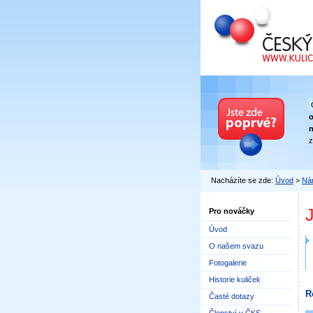
Český kuličkový
n
z
Nacházíte se zde:
Úvod
>
Nár
Pro nováčky
Úvod
O našem svazu
Fotogalerie
Historie kuliček
R
Časté dotazy