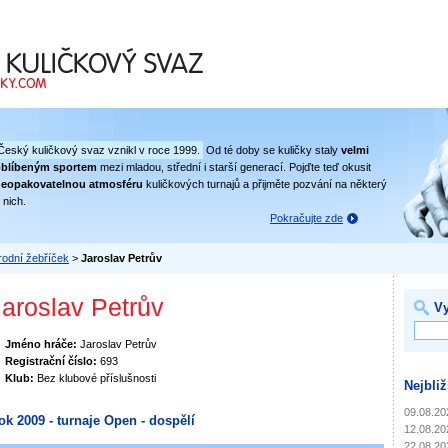
 svaz
Český kuličkový svaz vznikl v roce 1999.
Od té doby se kuličky staly
velmi
oblíbeným sportem
mezi mladou, střední i starší generací. Pojďte teď okusit
eopakovatelnou atmosféru
kuličkových turnajů a přijměte pozvání na některý
 nich.
Pokračujte zde
odní žebříček
>
Jaroslav Petrův
Jaroslav Petrův
Vy
Jméno hráče:
Jaroslav Petrův
Registrační číslo:
693
Klub:
Bez klubové příslušnosti
Nejbliž
09.08.20
ok 2009 - turnaje Open - dospělí
12.08.20
22.08.20