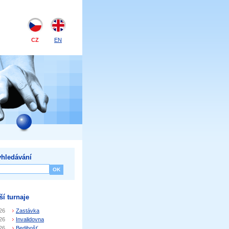
CZ
EN
hledávání
ší turnaje
26
Zastávka
26
Invalidovna
26
Bedihošť