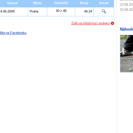
Datum
Místo
Umístění
Body
Detail
23.08.20
23.08.20
30 z 46
14.06.2009
Praha
49,34
Zpět na předchozí stránku
Náhodn
ílet na Facebooku