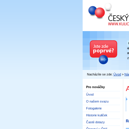
Český kuličkový
n
z
Nacházíte se zde:
Úvod
>
Nár
Pro nováčky
Úvod
O našem svazu
Fotogalerie
Historie kuliček
R
Časté dotazy