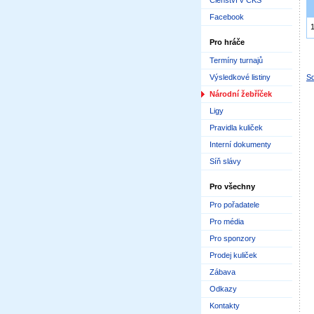
Členství v ČKS
Facebook
Pro hráče
Termíny turnajů
Výsledkové listiny
Sd
Národní žebříček
Ligy
Pravidla kuliček
Interní dokumenty
Síň slávy
Pro všechny
Pro pořadatele
Pro média
Pro sponzory
Prodej kuliček
Zábava
Odkazy
Kontakty