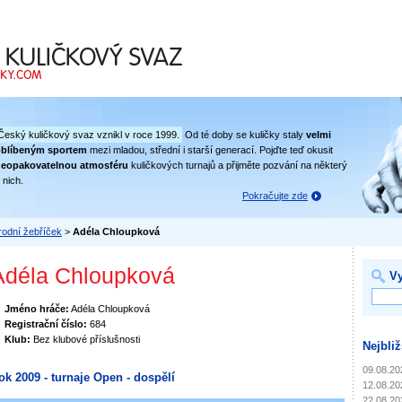
 svaz
Český kuličkový svaz vznikl v roce 1999.
Od té doby se kuličky staly
velmi
oblíbeným sportem
mezi mladou, střední i starší generací. Pojďte teď okusit
eopakovatelnou atmosféru
kuličkových turnajů a přijměte pozvání na některý
 nich.
Pokračujte zde
odní žebříček
>
Adéla Chloupková
Adéla Chloupková
Vy
Jméno hráče:
Adéla Chloupková
Registrační číslo:
684
Klub:
Bez klubové příslušnosti
Nejbliž
09.08.20
ok 2009 - turnaje Open - dospělí
12.08.20
22.08.20