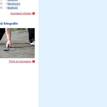
26
Mirošovice
26
Bedihošť
Kompletní přehled
á fotografie
Přejít do fotogalerie