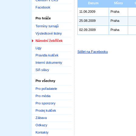
Členství v ČKS
Datum
Místo
Facebook
11.06.2009
Praha
Pro hráče
25.08.2009
Praha
Termíny turnajů
02.09.2009
Praha
Výsledkové listiny
Národní žebříček
Ligy
Sdílet na Facebooku
Pravidla kuliček
Interní dokumenty
Síň slávy
Pro všechny
Pro pořadatele
Pro média
Pro sponzory
Prodej kuliček
Zábava
Odkazy
Kontakty