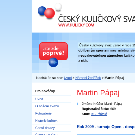
Český kuličkový svaz
Český kuličkový svaz vznikl v roce 1
oblíbeným sportem
mezi mladou, stře
neopakovatelnou atmosféru
kuličko
z nich.
Nacházíte se zde:
Úvod
>
Národní žebříček
>
Martin Pápaj
Martin Pápaj
Pro nováčky
Úvod
Jméno hráče:
Martin Pápaj
O našem svazu
Registrační číslo:
669
Fotogalerie
Klub:
KC Přátelé
Historie kuliček
Rok 2009 - turnaje Open - dosp
Časté dotazy