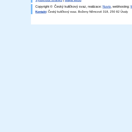
Vytisknout stránku
|
Mapa webu
Copyright © Český kuličkový svaz, realizace:
Nuvio
, webhosting:
Kontakt
:
Český kuličkový svaz, Boženy Němcové 318, 250 82 Úvaly