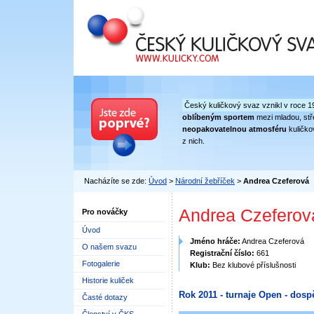
Český kuličkový svaz
Český kuličkový svaz vznikl v roce 1
oblíbeným sportem
mezi mladou, stře
neopakovatelnou atmosféru
kuličko
z nich.
Nacházíte se zde:
Úvod
>
Národní žebříček
>
Andrea Czeferová
Andrea Czeferov
Pro nováčky
Úvod
Jméno hráče:
Andrea Czeferová
O našem svazu
Registrační číslo:
661
Fotogalerie
Klub:
Bez klubové příslušnosti
Historie kuliček
Rok 2011 - turnaje Open - dospě
Časté dotazy