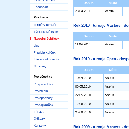
Členství v ČKS
Datum
Místo
Facebook
23.04.2011
Vsetín
Pro hráče
Termíny turnajů
Rok 2010 - turnaje Masters - do
Výsledkové listiny
Datum
Místo
Národní žebříček
11.09.2010
Vsetín
Ligy
Pravidla kuliček
Rok 2010 - turnaje Open - dosp
Interní dokumenty
Síň slávy
Datum
Místo
Pro všechny
10.04.2010
Vsetín
Pro pořadatele
08.05.2010
Vsetín
Pro média
22.05.2010
Vsetín
Pro sponzory
12.06.2010
Vsetín
Prodej kuliček
Zábava
25.09.2010
Vsetín
Odkazy
Kontakty
Rok 2009 - turnaje Masters - do