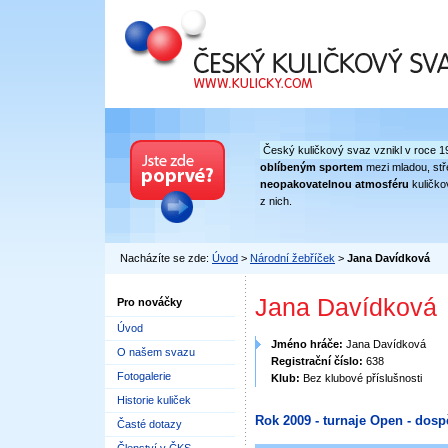
Český kuličkový svaz
Český kuličkový svaz vznikl v roce 1
oblíbeným sportem
mezi mladou, stře
neopakovatelnou atmosféru
kuličko
z nich.
Nacházíte se zde:
Úvod
>
Národní žebříček
>
Jana Davídková
Jana Davídková
Pro nováčky
Úvod
Jméno hráče:
Jana Davídková
O našem svazu
Registrační číslo:
638
Fotogalerie
Klub:
Bez klubové příslušnosti
Historie kuliček
Rok 2009 - turnaje Open - dosp
Časté dotazy