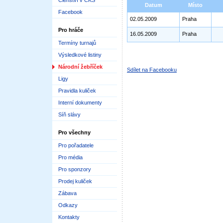
Členství v ČKS
Datum
Místo
Facebook
02.05.2009
Praha
Pro hráče
16.05.2009
Praha
Termíny turnajů
Výsledkové listiny
Národní žebříček
Sdílet na Facebooku
Ligy
Pravidla kuliček
Interní dokumenty
Síň slávy
Pro všechny
Pro pořadatele
Pro média
Pro sponzory
Prodej kuliček
Zábava
Odkazy
Kontakty