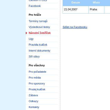
Členství v ČKS
Datum
Místo
Facebook
21.04.2007
Praha
Pro hráče
Termíny turnajů
Výsledkové listiny
Sdílet na Facebooku
Národní žebříček
Ligy
Pravidla kuliček
Interní dokumenty
Síň slávy
Pro všechny
Pro pořadatele
Pro média
Pro sponzory
Prodej kuliček
Zábava
Odkazy
Kontakty