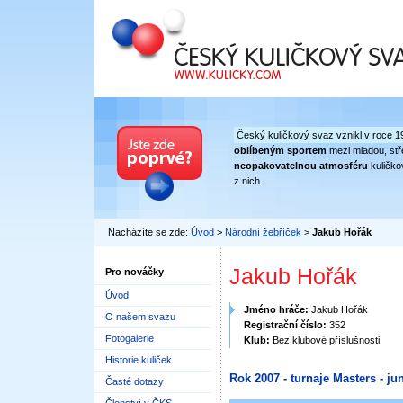
Český kuličkový svaz
Český kuličkový svaz vznikl v roce 1
oblíbeným sportem
mezi mladou, stře
neopakovatelnou atmosféru
kuličko
z nich.
Nacházíte se zde:
Úvod
>
Národní žebříček
>
Jakub Hořák
Jakub Hořák
Pro nováčky
Úvod
Jméno hráče:
Jakub Hořák
O našem svazu
Registrační číslo:
352
Fotogalerie
Klub:
Bez klubové příslušnosti
Historie kuliček
Rok 2007 - turnaje Masters - jun
Časté dotazy