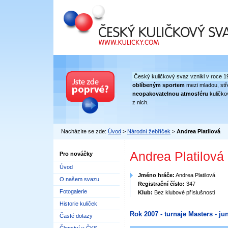
Český kuličkový svaz
Český kuličkový svaz vznikl v roce 1
oblíbeným sportem
mezi mladou, stře
neopakovatelnou atmosféru
kuličko
z nich.
Nacházíte se zde:
Úvod
>
Národní žebříček
>
Andrea Platilová
Andrea Platilová
Pro nováčky
Úvod
Jméno hráče:
Andrea Platilová
O našem svazu
Registrační číslo:
347
Fotogalerie
Klub:
Bez klubové příslušnosti
Historie kuliček
Rok 2007 - turnaje Masters - jun
Časté dotazy