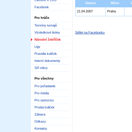
Členství v ČKS
Datum
Místo
Facebook
21.04.2007
Praha
Pro hráče
Termíny turnajů
Výsledkové listiny
Sdílet na Facebooku
Národní žebříček
Ligy
Pravidla kuliček
Interní dokumenty
Síň slávy
Pro všechny
Pro pořadatele
Pro média
Pro sponzory
Prodej kuliček
Zábava
Odkazy
Kontakty