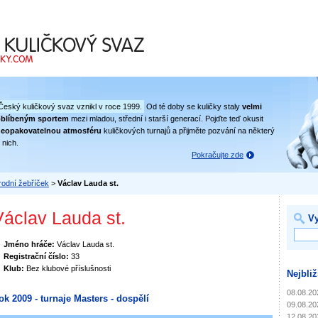
 svaz
Český kuličkový svaz vznikl v roce 1999.
Od té doby se kuličky staly
velmi
oblíbeným sportem
mezi mladou, střední i starší generací. Pojďte teď okusit
eopakovatelnou atmosféru
kuličkových turnajů a přijměte pozvání na některý
 nich.
Pokračujte zde
odní žebříček
>
Václav Lauda st.
Václav Lauda st.
Vy
Jméno hráče:
Václav Lauda st.
Registrační číslo:
33
Klub:
Bez klubové příslušnosti
Nejbliž
08.08.20
ok 2009 - turnaje Masters - dospělí
09.08.20
12.08.20