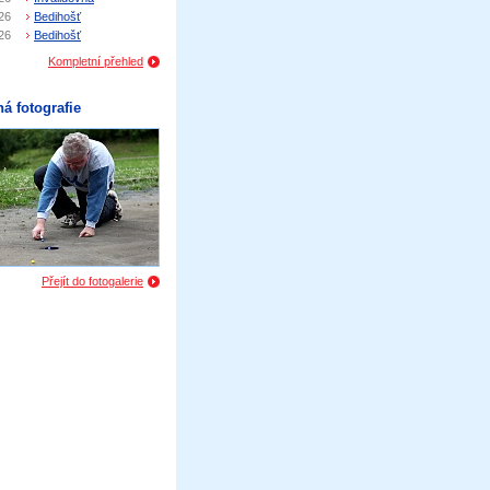
26
Bedihošť
26
Bedihošť
Kompletní přehled
á fotografie
Přejít do fotogalerie