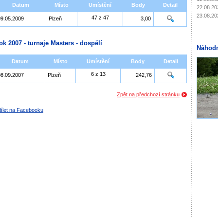
Datum
Místo
Umístění
Body
Detail
22.08.20
23.08.20
47 z 47
09.05.2009
Plzeň
3,00
ok 2007 - turnaje Masters - dospělí
Náhodn
Datum
Místo
Umístění
Body
Detail
6 z 13
08.09.2007
Plzeň
242,76
Zpět na předchozí stránku
ílet na Facebooku