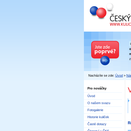
Český kuličkový
n
z
Nacházíte se zde:
Úvod
>
Nár
Pro nováčky
Úvod
O našem svazu
Fotogalerie
Historie kuliček
R
Časté dotazy