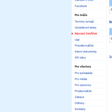
Členství v ČKS
Facebook
Pro hráče
Termíny turnajů
R
Výsledkové listiny
Národní žebříček
Ligy
Pravidla kuliček
Interní dokumenty
Sd
Síň slávy
Pro všechny
Pro pořadatele
Pro média
Pro sponzory
Prodej kuliček
Zábava
Odkazy
Kontakty