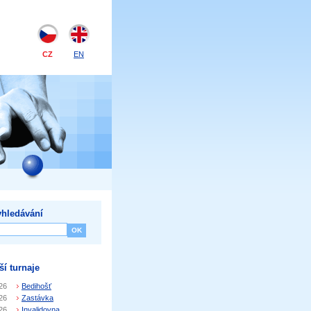
CZ
EN
hledávání
ší turnaje
26
Bedihošť
26
Zastávka
26
Invalidovna