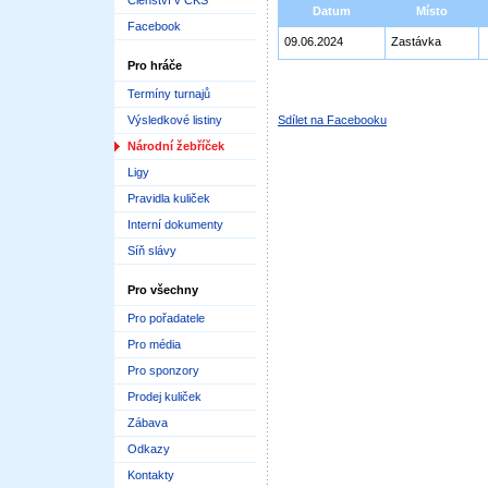
Členství v ČKS
Datum
Místo
Facebook
09.06.2024
Zastávka
Pro hráče
Termíny turnajů
Výsledkové listiny
Sdílet na Facebooku
Národní žebříček
Ligy
Pravidla kuliček
Interní dokumenty
Síň slávy
Pro všechny
Pro pořadatele
Pro média
Pro sponzory
Prodej kuliček
Zábava
Odkazy
Kontakty