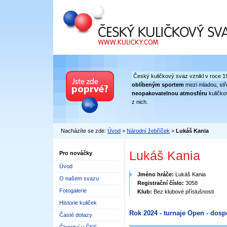
Český kuličkový svaz
Český kuličkový svaz vznikl v roce 1
oblíbeným sportem
mezi mladou, stře
neopakovatelnou atmosféru
kuličko
z nich.
Nacházíte se zde:
Úvod
>
Národní žebříček
>
Lukáš Kania
Lukáš Kania
Pro nováčky
Úvod
Jméno hráče:
Lukáš Kania
O našem svazu
Registrační číslo:
3058
Fotogalerie
Klub:
Bez klubové příslušnosti
Historie kuliček
Rok 2024 - turnaje Open - dosp
Časté dotazy