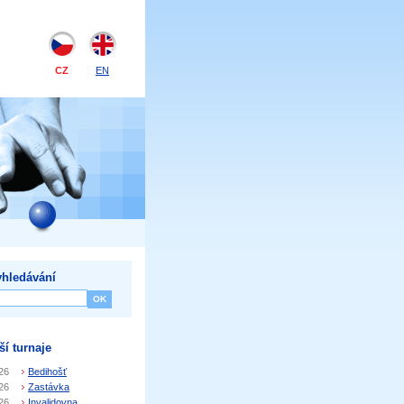
CZ
EN
hledávání
ší turnaje
26
Bedihošť
26
Zastávka
26
Invalidovna