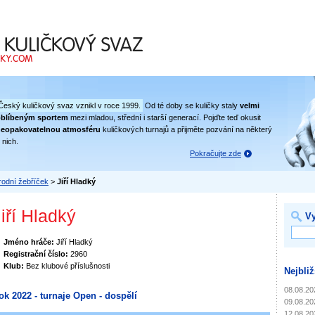
 svaz
Český kuličkový svaz vznikl v roce 1999.
Od té doby se kuličky staly
velmi
oblíbeným sportem
mezi mladou, střední i starší generací. Pojďte teď okusit
eopakovatelnou atmosféru
kuličkových turnajů a přijměte pozvání na některý
 nich.
Pokračujte zde
odní žebříček
>
Jiří Hladký
iří Hladký
Vy
Jméno hráče:
Jiří Hladký
Registrační číslo:
2960
Klub:
Bez klubové příslušnosti
Nejbliž
08.08.20
ok 2022 - turnaje Open - dospělí
09.08.20
12.08.20