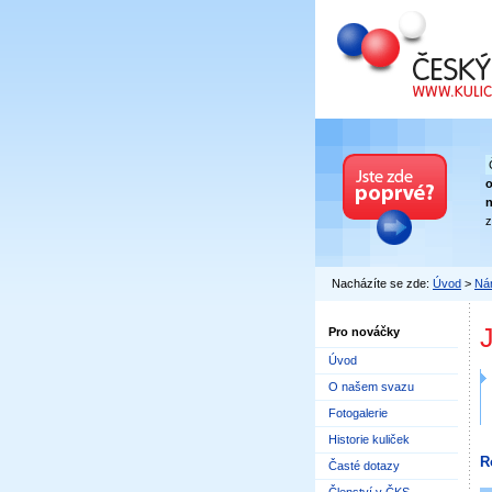
Český kuličkový
n
z
Nacházíte se zde:
Úvod
>
Nár
J
Pro nováčky
Úvod
O našem svazu
Fotogalerie
Historie kuliček
R
Časté dotazy