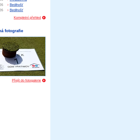
26
Bedihošť
26
Bedihošť
Kompletní přehled
á fotografie
Přejít do fotogalerie