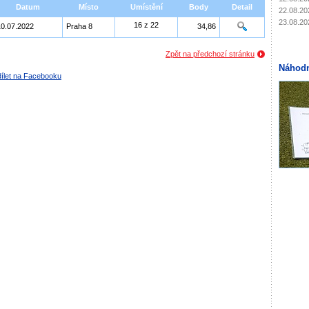
Datum
Místo
Umístění
Body
Detail
22.08.20
23.08.20
16 z 22
10.07.2022
Praha 8
34,86
Zpět na předchozí stránku
Náhodn
ílet na Facebooku