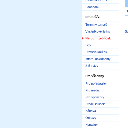
Členství v ČKS
Facebook
Pro hráče
Termíny turnajů
Výsledkové listiny
Sd
Národní žebříček
Ligy
Pravidla kuliček
Interní dokumenty
Síň slávy
Pro všechny
Pro pořadatele
Pro média
Pro sponzory
Prodej kuliček
Zábava
Odkazy
Kontakty