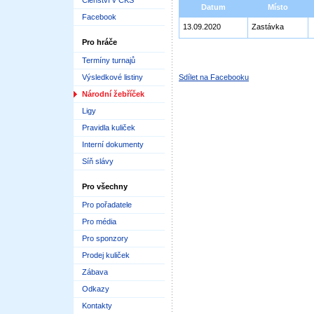
Členství v ČKS
Datum
Místo
Facebook
13.09.2020
Zastávka
Pro hráče
Termíny turnajů
Výsledkové listiny
Sdílet na Facebooku
Národní žebříček
Ligy
Pravidla kuliček
Interní dokumenty
Síň slávy
Pro všechny
Pro pořadatele
Pro média
Pro sponzory
Prodej kuliček
Zábava
Odkazy
Kontakty