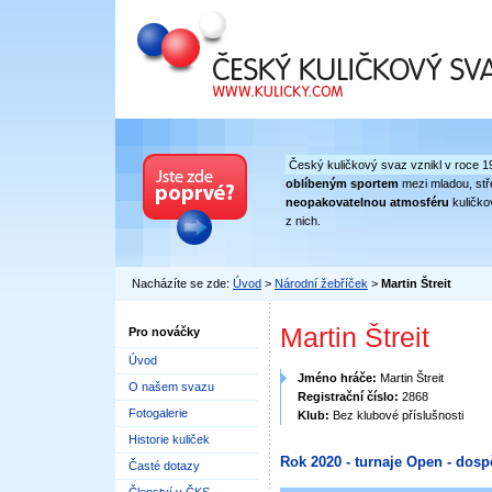
Český kuličkový svaz
Český kuličkový svaz vznikl v roce 1
oblíbeným sportem
mezi mladou, stře
neopakovatelnou atmosféru
kuličko
z nich.
Nacházíte se zde:
Úvod
>
Národní žebříček
>
Martin Štreit
Martin Štreit
Pro nováčky
Úvod
Jméno hráče:
Martin Štreit
O našem svazu
Registrační číslo:
2868
Fotogalerie
Klub:
Bez klubové příslušnosti
Historie kuliček
Rok 2020 - turnaje Open - dosp
Časté dotazy