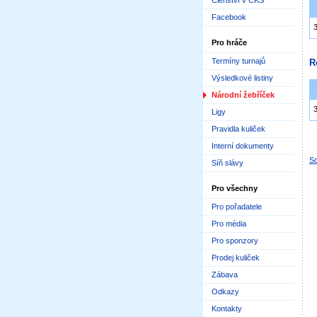
Členství v ČKS
Facebook
Pro hráče
Termíny turnajů
R
Výsledkové listiny
Národní žebříček
Ligy
Pravidla kuliček
Interní dokumenty
Sd
Síň slávy
Pro všechny
Pro pořadatele
Pro média
Pro sponzory
Prodej kuliček
Zábava
Odkazy
Kontakty