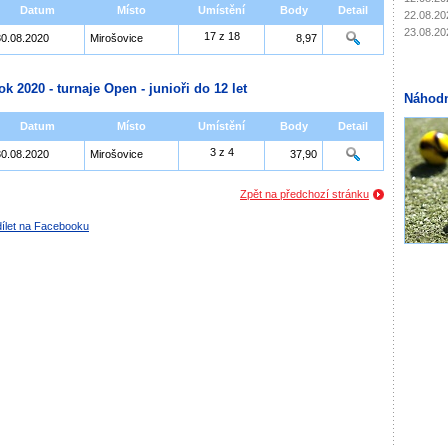
Datum
Místo
Umístění
Body
Detail
22.08.20
23.08.20
17 z 18
30.08.2020
Mirošovice
8,97
ok 2020 - turnaje Open - junioři do 12 let
Náhodn
Datum
Místo
Umístění
Body
Detail
3 z 4
30.08.2020
Mirošovice
37,90
Zpět na předchozí stránku
ílet na Facebooku