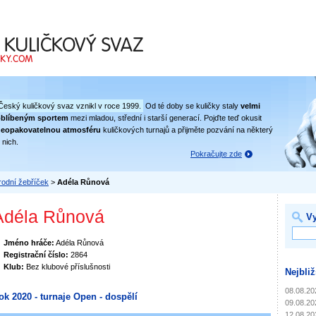
 svaz
Český kuličkový svaz vznikl v roce 1999.
Od té doby se kuličky staly
velmi
oblíbeným sportem
mezi mladou, střední i starší generací. Pojďte teď okusit
eopakovatelnou atmosféru
kuličkových turnajů a přijměte pozvání na některý
 nich.
Pokračujte zde
odní žebříček
>
Adéla Růnová
Adéla Růnová
Vy
Jméno hráče:
Adéla Růnová
Registrační číslo:
2864
Klub:
Bez klubové příslušnosti
Nejbliž
08.08.20
ok 2020 - turnaje Open - dospělí
09.08.20
12.08.20