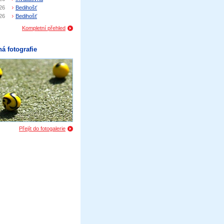
26
Bedihošť
26
Bedihošť
Kompletní přehled
á fotografie
Přejít do fotogalerie