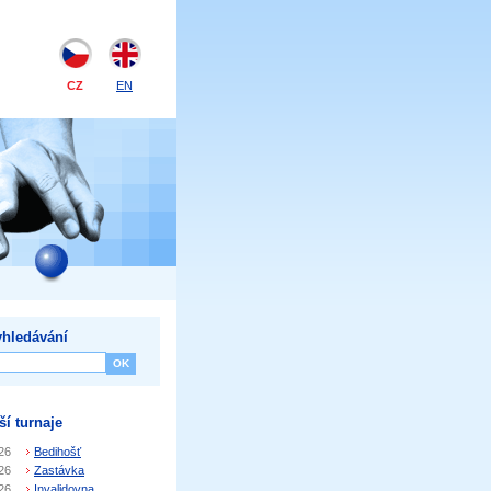
CZ
EN
hledávání
ší turnaje
26
Bedihošť
26
Zastávka
26
Invalidovna