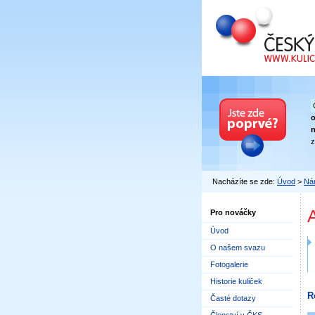
Český kuličkový
n
z
Nacházíte se zde:
Úvod
>
Nár
Pro nováčky
Úvod
O našem svazu
Fotogalerie
Historie kuliček
R
Časté dotazy