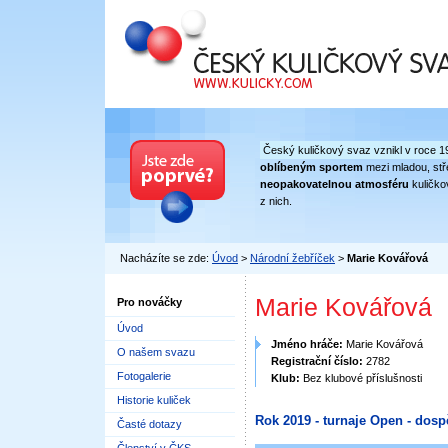
Český kuličkový svaz
Český kuličkový svaz vznikl v roce 1
oblíbeným sportem
mezi mladou, stře
neopakovatelnou atmosféru
kuličko
z nich.
Nacházíte se zde:
Úvod
>
Národní žebříček
>
Marie Kovářová
Marie Kovářová
Pro nováčky
Úvod
Jméno hráče:
Marie Kovářová
O našem svazu
Registrační číslo:
2782
Fotogalerie
Klub:
Bez klubové příslušnosti
Historie kuliček
Rok 2019 - turnaje Open - dosp
Časté dotazy