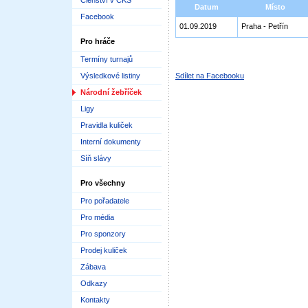
Členství v ČKS
Datum
Místo
Facebook
01.09.2019
Praha - Petřín
Pro hráče
Termíny turnajů
Výsledkové listiny
Sdílet na Facebooku
Národní žebříček
Ligy
Pravidla kuliček
Interní dokumenty
Síň slávy
Pro všechny
Pro pořadatele
Pro média
Pro sponzory
Prodej kuliček
Zábava
Odkazy
Kontakty