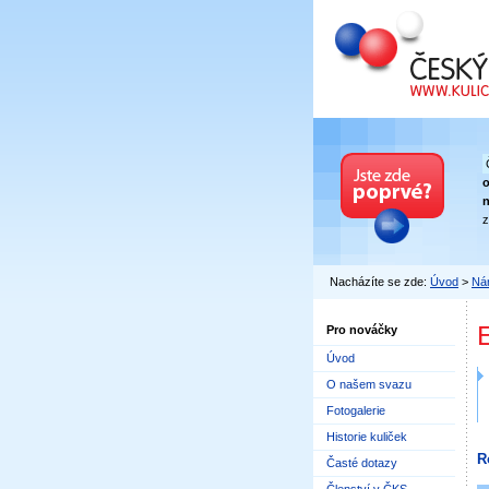
Český kuličkový
n
z
Nacházíte se zde:
Úvod
>
Nár
Pro nováčky
Úvod
O našem svazu
Fotogalerie
Historie kuliček
R
Časté dotazy