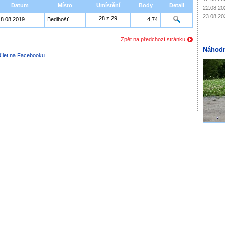
Datum
Místo
Umístění
Body
Detail
22.08.20
23.08.20
28 z 29
18.08.2019
Bedihošť
4,74
Zpět na předchozí stránku
Náhodn
ílet na Facebooku