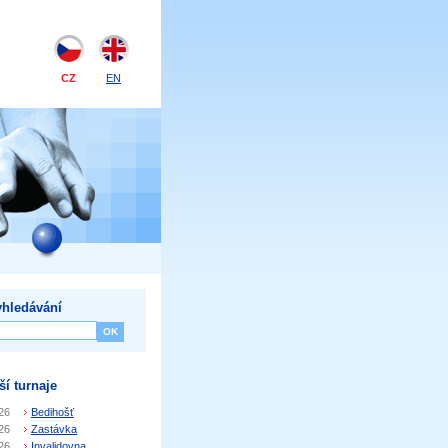
CZ
EN
hledávání
ší turnaje
26
Bedihošť
26
Zastávka
26
Invalidovna