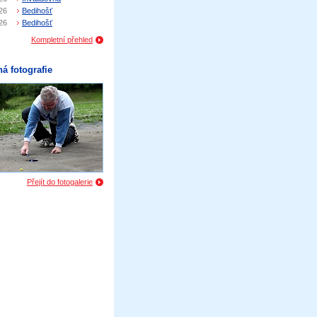
26
Bedihošť
26
Bedihošť
Kompletní přehled
á fotografie
Přejít do fotogalerie