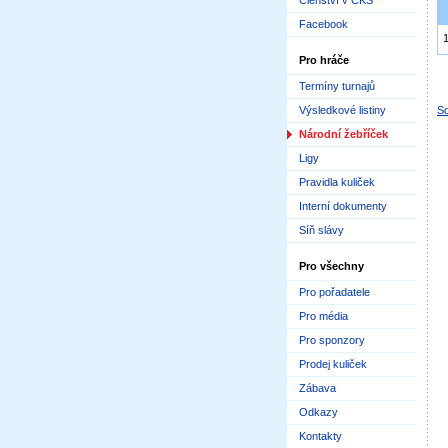
Členství v ČKS
Facebook
Pro hráče
Termíny turnajů
Výsledkové listiny
Sd
Národní žebříček
Ligy
Pravidla kuliček
Interní dokumenty
Síň slávy
Pro všechny
Pro pořadatele
Pro média
Pro sponzory
Prodej kuliček
Zábava
Odkazy
Kontakty