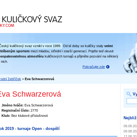
 svaz
Český kuličkový svaz vznikl v roce 1999.
Od té doby se kuličky staly
velmi
oblíbeným sportem
mezi mladou, střední i starší generací. Pojďte teď okusit
eopakovatelnou atmosféru
kuličkových turnajů a přijměte pozvání na některý
 nich.
Pokračujte zde
odní žebříček
>
Eva Schwarzerová
Eva Schwarzerová
Vy
Jméno hráče:
Eva Schwarzerová
Registrační číslo:
2770
Klub:
Bez klubové příslušnosti
Nejbliž
08.08.20
ok 2019 - turnaje Open - dospělí
09.08.20
12.08.20