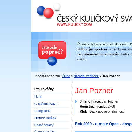
Český kuličkový svaz
Český kuličkový svaz vznikl v roce 1
oblíbeným sportem
mezi mladou, stře
neopakovatelnou atmosféru
kuličko
z nich.
Nacházíte se zde:
Úvod
>
Národní žebříček
>
Jan Pozner
Jan Pozner
Pro nováčky
Úvod
Jméno hráče:
Jan Pozner
O našem svazu
Registrační číslo:
2766
Fotogalerie
Klub:
Bez klubové příslušnosti
Historie kuliček
Rok 2020 - turnaje Open - dosp
Časté dotazy