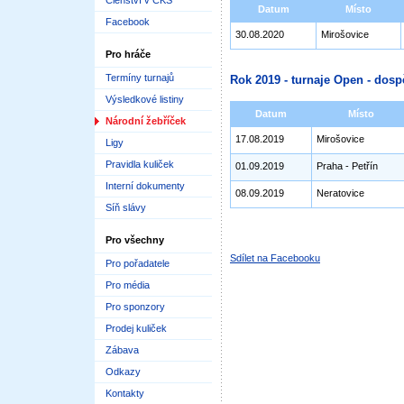
Členství v ČKS
Datum
Místo
Facebook
30.08.2020
Mirošovice
Pro hráče
Termíny turnajů
Rok 2019 - turnaje Open - dosp
Výsledkové listiny
Datum
Místo
Národní žebříček
17.08.2019
Mirošovice
Ligy
Pravidla kuliček
01.09.2019
Praha - Petřín
Interní dokumenty
08.09.2019
Neratovice
Síň slávy
Pro všechny
Sdílet na Facebooku
Pro pořadatele
Pro média
Pro sponzory
Prodej kuliček
Zábava
Odkazy
Kontakty