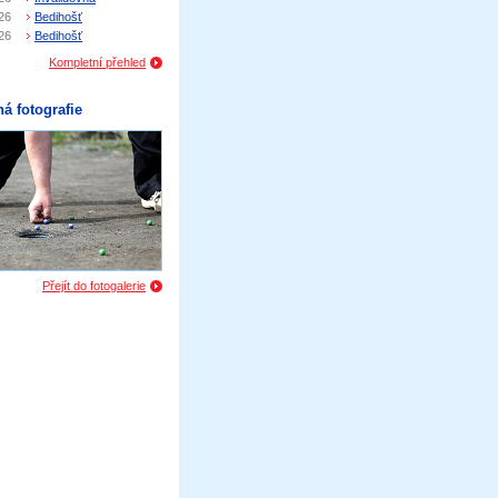
26
Bedihošť
26
Bedihošť
Kompletní přehled
á fotografie
Přejít do fotogalerie