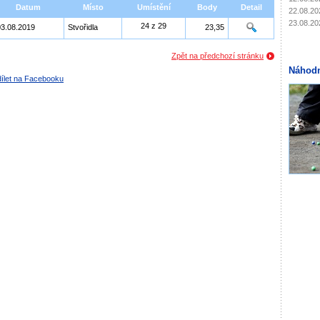
Datum
Místo
Umístění
Body
Detail
22.08.20
23.08.20
24 z 29
03.08.2019
Stvořidla
23,35
Zpět na předchozí stránku
Náhodn
ílet na Facebooku