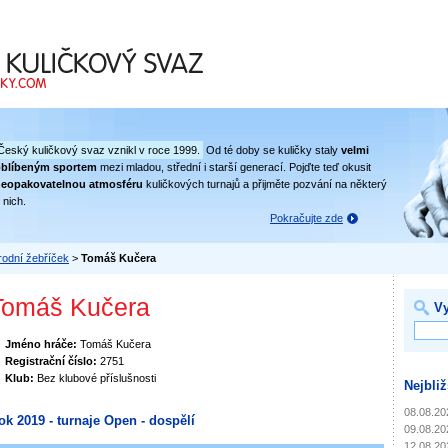
 svaz
Český kuličkový svaz vznikl v roce 1999.
Od té doby se kuličky staly
velmi
oblíbeným sportem
mezi mladou, střední i starší generací. Pojďte teď okusit
eopakovatelnou atmosféru
kuličkových turnajů a přijměte pozvání na některý
 nich.
Pokračujte zde
odní žebříček
>
Tomáš Kučera
Tomáš Kučera
Vy
Jméno hráče:
Tomáš Kučera
Registrační číslo:
2751
Klub:
Bez klubové příslušnosti
Nejbliž
08.08.20
ok 2019 - turnaje Open - dospělí
09.08.20
12.08.20