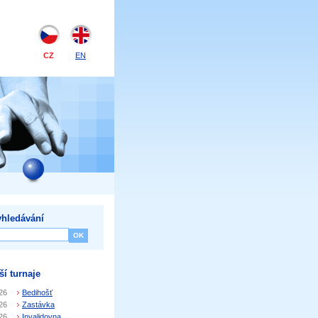
CZ
EN
hledávání
ší turnaje
26
Bedihošť
26
Zastávka
26
Invalidovna