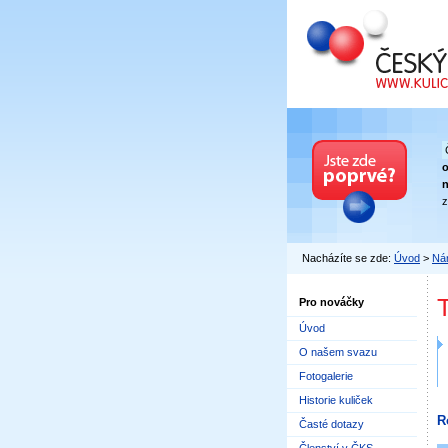
Český kuličkový
n
z
Nacházíte se zde:
Úvod
>
Nár
Pro nováčky
Úvod
O našem svazu
Fotogalerie
Historie kuliček
R
Časté dotazy