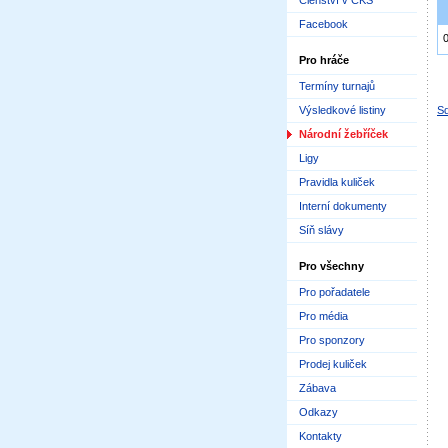
Členství v ČKS
Facebook
Pro hráče
Termíny turnajů
Výsledkové listiny
Sd
Národní žebříček
Ligy
Pravidla kuliček
Interní dokumenty
Síň slávy
Pro všechny
Pro pořadatele
Pro média
Pro sponzory
Prodej kuliček
Zábava
Odkazy
Kontakty