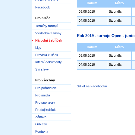
Členství v ČKS
Datum
Místo
Facebook
03.08.2019
Stvořidla
Pro hráče
04.08.2019
Stvořidla
Termíny turnajů
Výsledkové listiny
Rok 2019 - turnaje Open - junioř
Národní žebříček
Datum
Místo
Ligy
Pravidla kuliček
03.08.2019
Stvořidla
Interní dokumenty
04.08.2019
Stvořidla
Síň slávy
Pro všechny
Sdílet na Facebooku
Pro pořadatele
Pro média
Pro sponzory
Prodej kuliček
Zábava
Odkazy
Kontakty