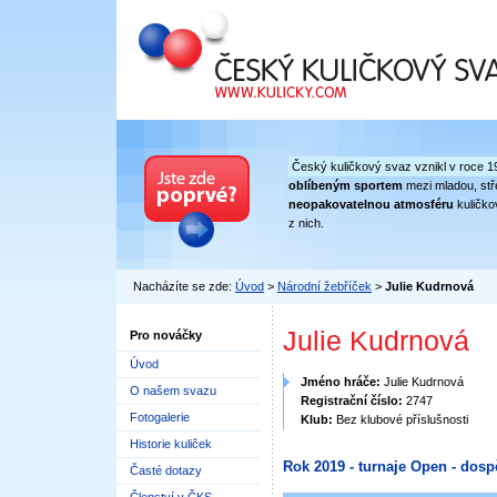
Český kuličkový svaz
Český kuličkový svaz vznikl v roce 1
oblíbeným sportem
mezi mladou, stře
neopakovatelnou atmosféru
kuličko
z nich.
Nacházíte se zde:
Úvod
>
Národní žebříček
>
Julie Kudrnová
Julie Kudrnová
Pro nováčky
Úvod
Jméno hráče:
Julie Kudrnová
O našem svazu
Registrační číslo:
2747
Fotogalerie
Klub:
Bez klubové příslušnosti
Historie kuliček
Rok 2019 - turnaje Open - dosp
Časté dotazy