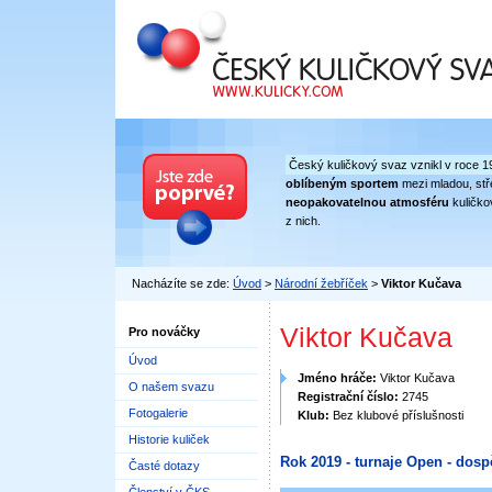
Český kuličkový svaz
Český kuličkový svaz vznikl v roce 1
oblíbeným sportem
mezi mladou, stře
neopakovatelnou atmosféru
kuličko
z nich.
Nacházíte se zde:
Úvod
>
Národní žebříček
>
Viktor Kučava
Viktor Kučava
Pro nováčky
Úvod
Jméno hráče:
Viktor Kučava
O našem svazu
Registrační číslo:
2745
Fotogalerie
Klub:
Bez klubové příslušnosti
Historie kuliček
Rok 2019 - turnaje Open - dosp
Časté dotazy