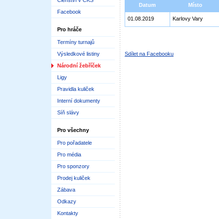
Členství v ČKS
Datum
Místo
Facebook
01.08.2019
Karlovy Vary
Pro hráče
Termíny turnajů
Výsledkové listiny
Sdílet na Facebooku
Národní žebříček
Ligy
Pravidla kuliček
Interní dokumenty
Síň slávy
Pro všechny
Pro pořadatele
Pro média
Pro sponzory
Prodej kuliček
Zábava
Odkazy
Kontakty