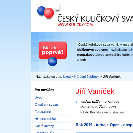
Český kuličkový svaz
Český kuličkový svaz vznikl v roce 1
oblíbeným sportem
mezi mladou, stře
neopakovatelnou atmosféru
kuličko
z nich.
Nacházíte se zde:
Úvod
>
Národní žebříček
>
Jiří Vaníček
Jiří Vaníček
Pro nováčky
Úvod
Jméno hráče:
Jiří Vaníček
O našem svazu
Registrační číslo:
2723
Fotogalerie
Klub:
Bez klubové příslušnosti
Historie kuliček
Rok 2019 - turnaje Open - dosp
Časté dotazy