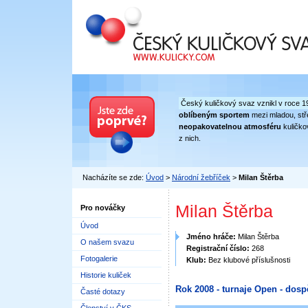
Český kuličkový svaz
Český kuličkový svaz vznikl v roce 1
oblíbeným sportem
mezi mladou, stře
neopakovatelnou atmosféru
kuličko
z nich.
Nacházíte se zde:
Úvod
>
Národní žebříček
>
Milan Štěrba
Milan Štěrba
Pro nováčky
Úvod
Jméno hráče:
Milan Štěrba
O našem svazu
Registrační číslo:
268
Fotogalerie
Klub:
Bez klubové příslušnosti
Historie kuliček
Rok 2008 - turnaje Open - dosp
Časté dotazy