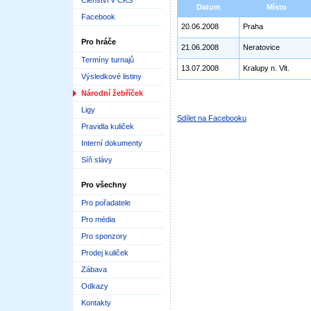
Členství v ČKS
Datum
Místo
Facebook
20.06.2008
Praha
Pro hráče
21.06.2008
Neratovice
Termíny turnajů
13.07.2008
Kralupy n. Vlt.
Výsledkové listiny
Národní žebříček
Ligy
Sdílet na Facebooku
Pravidla kuliček
Interní dokumenty
Síň slávy
Pro všechny
Pro pořadatele
Pro média
Pro sponzory
Prodej kuliček
Zábava
Odkazy
Kontakty