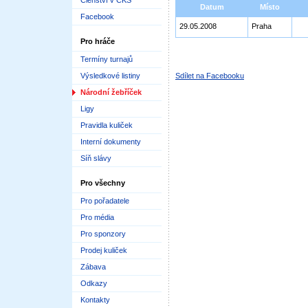
Členství v ČKS
Datum
Místo
Facebook
29.05.2008
Praha
Pro hráče
Termíny turnajů
Výsledkové listiny
Sdílet na Facebooku
Národní žebříček
Ligy
Pravidla kuliček
Interní dokumenty
Síň slávy
Pro všechny
Pro pořadatele
Pro média
Pro sponzory
Prodej kuliček
Zábava
Odkazy
Kontakty