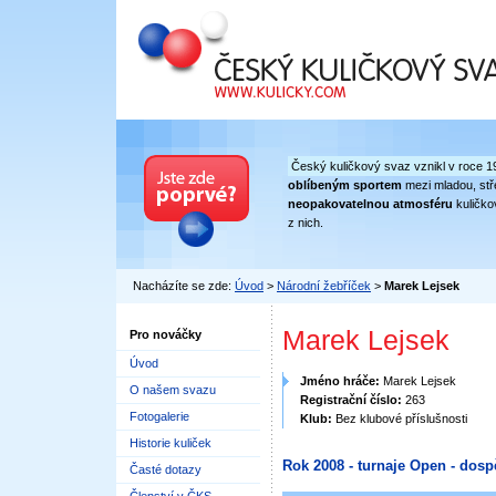
Český kuličkový svaz
Český kuličkový svaz vznikl v roce 1
oblíbeným sportem
mezi mladou, stře
neopakovatelnou atmosféru
kuličko
z nich.
Nacházíte se zde:
Úvod
>
Národní žebříček
>
Marek Lejsek
Marek Lejsek
Pro nováčky
Úvod
Jméno hráče:
Marek Lejsek
O našem svazu
Registrační číslo:
263
Fotogalerie
Klub:
Bez klubové příslušnosti
Historie kuliček
Rok 2008 - turnaje Open - dosp
Časté dotazy