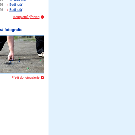
26
Bedihošť
26
Bedihošť
Kompletní přehled
á fotografie
Přejít do fotogalerie