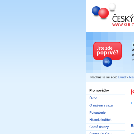
Český kuličkový
n
z
Nacházíte se zde:
Úvod
>
Nár
Pro nováčky
Úvod
O našem svazu
Fotogalerie
Historie kuliček
R
Časté dotazy