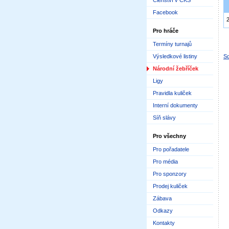
Členství v ČKS
Facebook
Pro hráče
Termíny turnajů
Výsledkové listiny
Sd
Národní žebříček
Ligy
Pravidla kuliček
Interní dokumenty
Síň slávy
Pro všechny
Pro pořadatele
Pro média
Pro sponzory
Prodej kuliček
Zábava
Odkazy
Kontakty