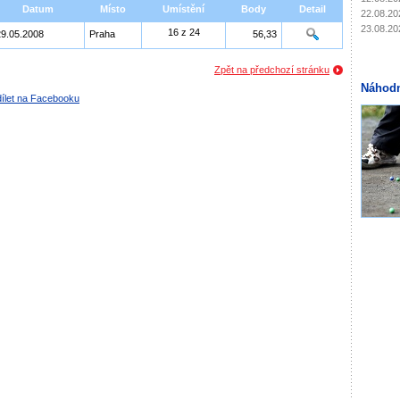
Datum
Místo
Umístění
Body
Detail
22.08.20
23.08.20
16 z 24
29.05.2008
Praha
56,33
Zpět na předchozí stránku
Náhodn
ílet na Facebooku