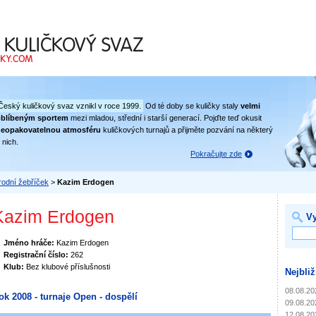
 svaz
Český kuličkový svaz vznikl v roce 1999.
Od té doby se kuličky staly
velmi
oblíbeným sportem
mezi mladou, střední i starší generací. Pojďte teď okusit
eopakovatelnou atmosféru
kuličkových turnajů a přijměte pozvání na některý
 nich.
Pokračujte zde
odní žebříček
>
Kazim Erdogen
Kazim Erdogen
Vy
Jméno hráče:
Kazim Erdogen
Registrační číslo:
262
Klub:
Bez klubové příslušnosti
Nejbliž
08.08.20
ok 2008 - turnaje Open - dospělí
09.08.20
12.08.20