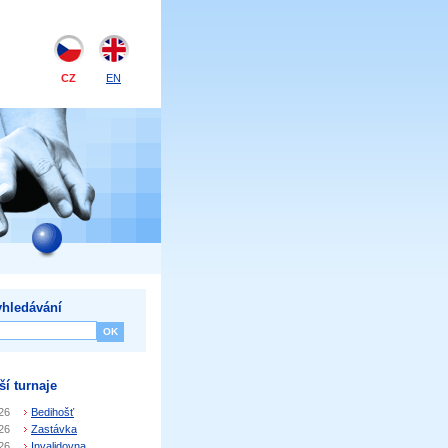
CZ
EN
hledávání
ší turnaje
26
Bedihošť
26
Zastávka
26
Invalidovna