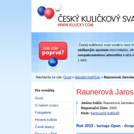
Český kuličkový svaz
Český kuličkový svaz vznikl v roce 1
oblíbeným sportem
mezi mladou, stře
neopakovatelnou atmosféru
kuličko
z nich.
Nacházíte se zde:
Úvod
>
Národní žebříček
>
Raunerová Jarosla
Raunerová Jaros
Pro nováčky
Úvod
Jméno hráče:
Raunerová Jaroslav
O našem svazu
Registrační číslo:
2593
Fotogalerie
Klub:
Karlovarští kuličkáři
Historie kuliček
Rok 2019 - turnaje Open - dosp
Časté dotazy