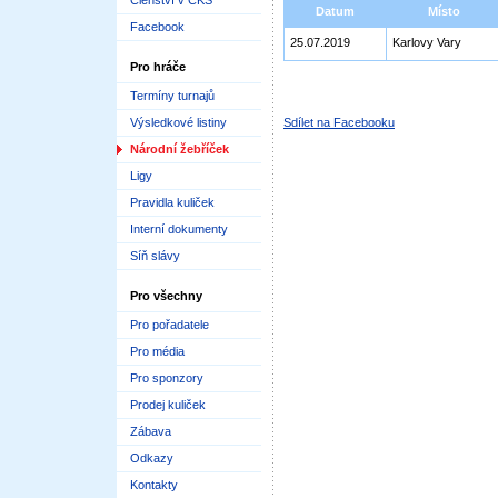
Členství v ČKS
Datum
Místo
Facebook
25.07.2019
Karlovy Vary
Pro hráče
Termíny turnajů
Výsledkové listiny
Sdílet na Facebooku
Národní žebříček
Ligy
Pravidla kuliček
Interní dokumenty
Síň slávy
Pro všechny
Pro pořadatele
Pro média
Pro sponzory
Prodej kuliček
Zábava
Odkazy
Kontakty