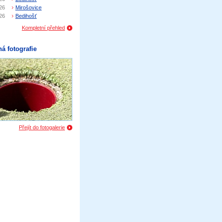
26
Mirošovice
26
Bedihošť
Kompletní přehled
á fotografie
Přejít do fotogalerie