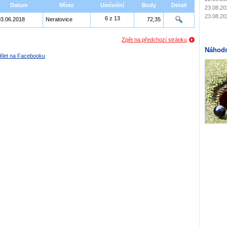
Datum
Místo
Umístění
Body
Detail
23.08.20
23.08.20
6 z 13
03.06.2018
Neratovice
72,35
Zpět na předchozí stránku
Náhodn
ílet na Facebooku