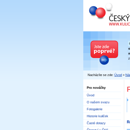
Český kuličkový
n
z
Nacházíte se zde:
Úvod
>
Nár
Pro nováčky
Úvod
O našem svazu
Fotogalerie
Historie kuliček
R
Časté dotazy