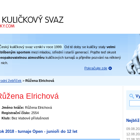
 svaz
Český kuličkový svaz vznikl v roce 1999.
Od té doby se kuličky staly
velmi
oblíbeným sportem
mezi mladou, střední i starší generací. Pojďte teď okusit
eopakovatelnou atmosféru
kuličkových turnajů a přijměte pozvání na některý
 nich.
Pokračujte zde
odní žebříček
>
Růžena Elrichová
Růžena Elrichová
Vy
Jméno hráče:
Růžena Elrichová
Registrační číslo:
2554
Klub:
Bez klubové příslušnosti
Nejbliž
09.08.20
ok 2018 - turnaje Open - junioři do 12 let
12.08.20
22.08.20