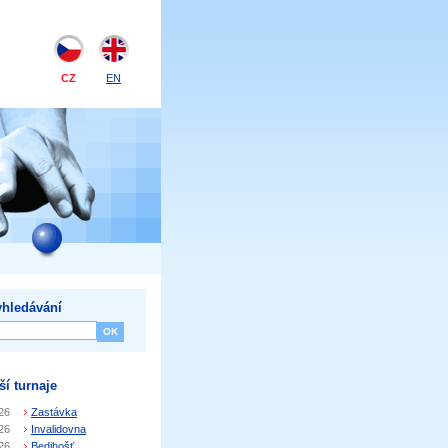
CZ
EN
hledávání
ší turnaje
26
Zastávka
26
Invalidovna
26
Bedihošť