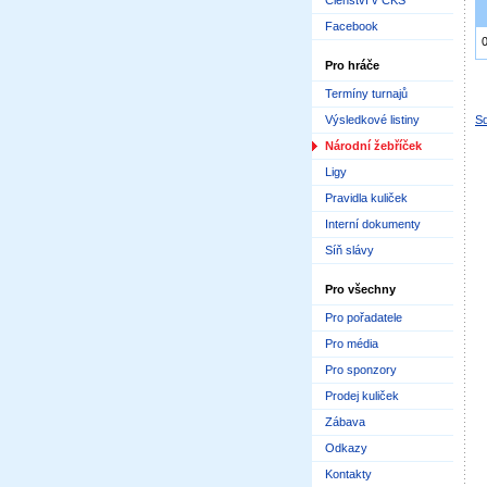
Členství v ČKS
Facebook
Pro hráče
Termíny turnajů
Výsledkové listiny
Sd
Národní žebříček
Ligy
Pravidla kuliček
Interní dokumenty
Síň slávy
Pro všechny
Pro pořadatele
Pro média
Pro sponzory
Prodej kuliček
Zábava
Odkazy
Kontakty