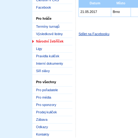
Členství v ČKS
Datum
Místo
Facebook
21.05.2017
Brno
Pro hráče
Termíny turnajů
Výsledkové listiny
Sdílet na Facebooku
Národní žebříček
Ligy
Pravidla kuliček
Interní dokumenty
Síň slávy
Pro všechny
Pro pořadatele
Pro média
Pro sponzory
Prodej kuliček
Zábava
Odkazy
Kontakty