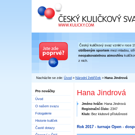
Český kuličkový svaz
Český kuličkový svaz vznikl v roce 1
oblíbeným sportem
mezi mladou, stře
neopakovatelnou atmosféru
kuličko
z nich.
Nacházíte se zde:
Úvod
>
Národní žebříček
>
Hana Jindrová
Hana Jindrová
Pro nováčky
Úvod
Jméno hráče:
Hana Jindrová
O našem svazu
Registrační číslo:
2347
Fotogalerie
Klub:
Bez klubové příslušnosti
Historie kuliček
Rok 2017 - turnaje Open - dosp
Časté dotazy