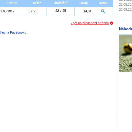
Datum
Místo
Umístění
Body
Detail
22.08.20
23.08.20
22 z 25
21.05.2017
Brno
14,34
Zpět na předchozí stránku
Náhodn
ílet na Facebooku