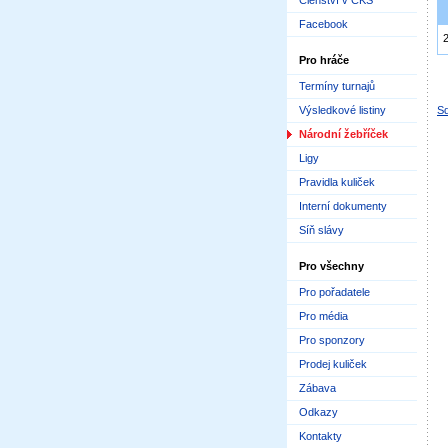
Členství v ČKS
Facebook
Pro hráče
Termíny turnajů
Výsledkové listiny
Sd
Národní žebříček
Ligy
Pravidla kuliček
Interní dokumenty
Síň slávy
Pro všechny
Pro pořadatele
Pro média
Pro sponzory
Prodej kuliček
Zábava
Odkazy
Kontakty