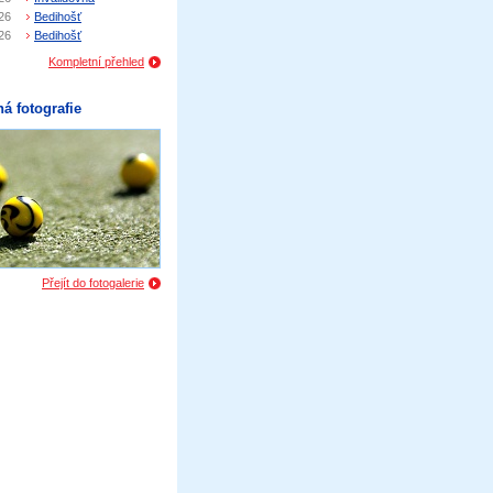
26
Bedihošť
26
Bedihošť
Kompletní přehled
á fotografie
Přejít do fotogalerie