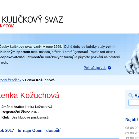
 svaz
Český kuličkový svaz vznikl v roce 1999.
Od té doby se kuličky staly
velmi
oblíbeným sportem
mezi mladou, střední i starší generací. Pojďte teď okusit
eopakovatelnou atmosféru
kuličkových turnajů a přijměte pozvání na některý
 nich.
Pokračujte zde
odní žebříček
>
Lenka Kožuchová
Lenka Kožuchová
Vy
Jméno hráče:
Lenka Kožuchová
Registrační číslo:
2346
Klub:
Bez klubové příslušnosti
Nejbliž
08.08.20
ok 2017 - turnaje Open - dospělí
09.08.20
12.08.20