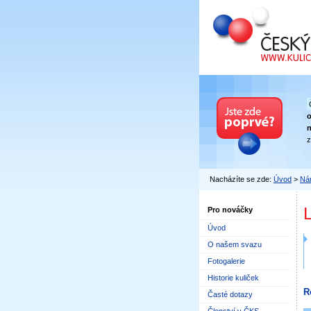
Český kuličkový
n
z
Nacházíte se zde:
Úvod
>
Nár
Pro nováčky
Úvod
O našem svazu
Fotogalerie
Historie kuliček
R
Časté dotazy