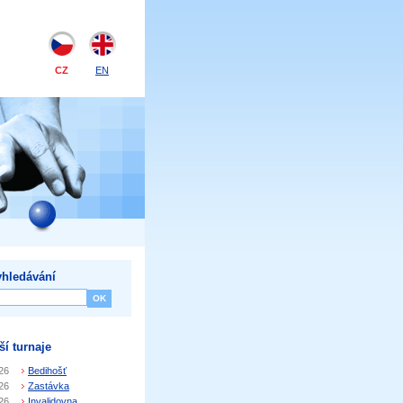
CZ
EN
hledávání
ší turnaje
26
Bedihošť
26
Zastávka
26
Invalidovna