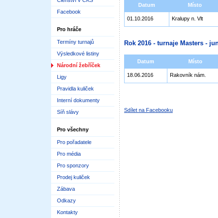
Členství v ČKS
Datum
Místo
Facebook
01.10.2016
Kralupy n. Vlt
Pro hráče
Termíny turnajů
Rok 2016 - turnaje Masters - jun
Výsledkové listiny
Datum
Místo
Národní žebříček
18.06.2016
Rakovník nám.
Ligy
Pravidla kuliček
Interní dokumenty
Sdílet na Facebooku
Síň slávy
Pro všechny
Pro pořadatele
Pro média
Pro sponzory
Prodej kuliček
Zábava
Odkazy
Kontakty