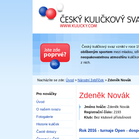
Český kuličkový svaz
Český kuličkový svaz vznikl v roce 1
oblíbeným sportem
mezi mladou, stře
neopakovatelnou atmosféru
kuličko
z nich.
Nacházíte se zde:
Úvod
>
Národní žebříček
>
Zdeněk Novák
Zdeněk Novák
Pro nováčky
Úvod
Jméno hráče:
Zdeněk Novák
O našem svazu
Registrační číslo:
2193
Fotogalerie
Klub:
Bez klubové příslušnosti
Historie kuliček
Rok 2016 - turnaje Open - dosp
Časté dotazy