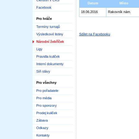
Členství v ČKS
Datum
Místo
Facebook
18.06.2016
Rakovník nám.
Pro hráče
Termíny turnajů
Výsledkové listiny
Sdílet na Facebooku
Národní žebříček
Ligy
Pravidla kuliček
Interní dokumenty
Síň slávy
Pro všechny
Pro pořadatele
Pro média
Pro sponzory
Prodej kuliček
Zábava
Odkazy
Kontakty