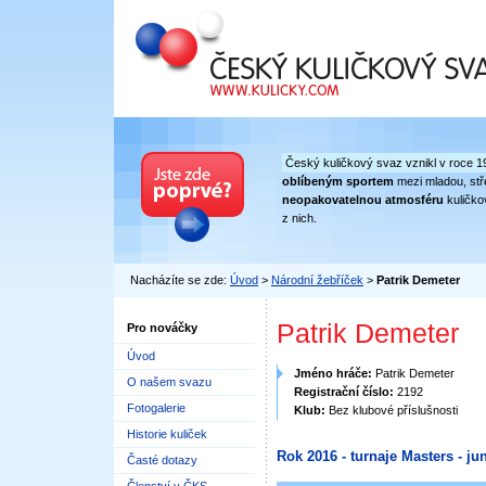
Český kuličkový svaz
Český kuličkový svaz vznikl v roce 1
oblíbeným sportem
mezi mladou, stře
neopakovatelnou atmosféru
kuličko
z nich.
Nacházíte se zde:
Úvod
>
Národní žebříček
>
Patrik Demeter
Patrik Demeter
Pro nováčky
Úvod
Jméno hráče:
Patrik Demeter
O našem svazu
Registrační číslo:
2192
Fotogalerie
Klub:
Bez klubové příslušnosti
Historie kuliček
Rok 2016 - turnaje Masters - jun
Časté dotazy