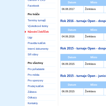
Členství v ČKS
Datum
Místo
Facebook
06.08.2017
Ženklava
Pro hráče
Termíny turnajů
Rok 2016 - turnaje Open - dosp
Výsledkové listiny
Datum
Místo
Národní žebříček
04.06.2016
Ženklava
Ligy
Pravidla kuliček
Rok 2015 - turnaje Open - dosp
Interní dokumenty
Síň slávy
Datum
Místo
Pro všechny
06.09.2015
Ženklava
Pro pořadatele
Pro média
Rok 2015 - turnaje Open - junioř
Pro sponzory
Datum
Místo
Prodej kuliček
06.09.2015
Ženklava
Zábava
Odkazy
Kontakty