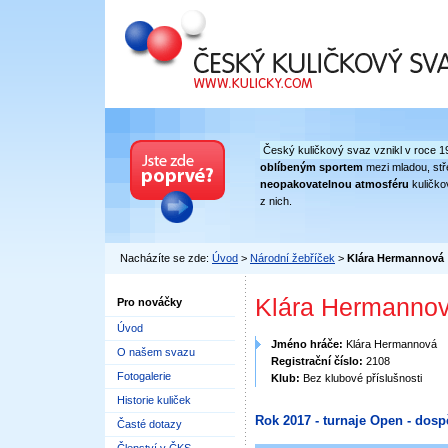
Český kuličkový svaz
Český kuličkový svaz vznikl v roce 1
oblíbeným sportem
mezi mladou, stře
neopakovatelnou atmosféru
kuličko
z nich.
Nacházíte se zde:
Úvod
>
Národní žebříček
>
Klára Hermannová
Klára Hermanno
Pro nováčky
Úvod
Jméno hráče:
Klára Hermannová
O našem svazu
Registrační číslo:
2108
Fotogalerie
Klub:
Bez klubové příslušnosti
Historie kuliček
Rok 2017 - turnaje Open - dosp
Časté dotazy