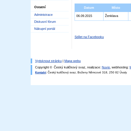
Ostatní
Datum
Místo
Administrace
06.09.2015
Ženklava
Diskusní fórum
Nákupní portál
Sdílet na Facebooku
Vytisknout stránku
|
Mapa webu
Copyright © Český kuličkový svaz, realizace:
Nuvio
, webhosting:
Kontakt
:
Český kuličkový svaz, Boženy Němcové 318, 250 82 Úvaly