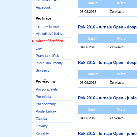
Členství v ČKS
Datum
Místo
Facebook
06.08.2017
Ženklava
Pro hráče
Termíny turnajů
Rok 2016 - turnaje Open - dosp
Výsledkové listiny
Datum
Místo
Národní žebříček
04.06.2016
Ženklava
Ligy
Pravidla kuliček
Rok 2015 - turnaje Open - dosp
Interní dokumenty
Síň slávy
Datum
Místo
Pro všechny
06.09.2015
Ženklava
Pro pořadatele
Pro média
Rok 2016 - turnaje Open - junioř
Pro sponzory
Datum
Místo
Prodej kuliček
04.06.2016
Ženklava
Zábava
Odkazy
Rok 2015 - turnaje Open - junioř
Kontakty