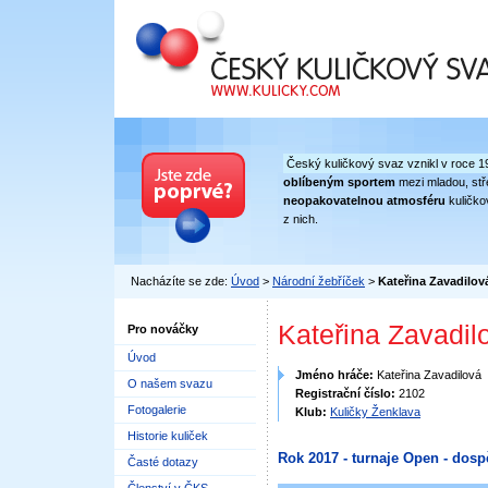
Český kuličkový svaz
Český kuličkový svaz vznikl v roce 1
oblíbeným sportem
mezi mladou, stře
neopakovatelnou atmosféru
kuličko
z nich.
Nacházíte se zde:
Úvod
>
Národní žebříček
>
Kateřina Zavadilov
Kateřina Zavadil
Pro nováčky
Úvod
Jméno hráče:
Kateřina Zavadilová
O našem svazu
Registrační číslo:
2102
Fotogalerie
Klub:
Kuličky Ženklava
Historie kuliček
Rok 2017 - turnaje Open - dosp
Časté dotazy