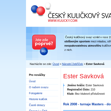
Český kuličkový svaz
Český kuličkový svaz vznikl v roce 1
oblíbeným sportem
mezi mladou, stře
neopakovatelnou atmosféru
kuličko
z nich.
Nacházíte se zde:
Úvod
>
Národní žebříček
>
Ester Savková
Ester Savková
Pro nováčky
Úvod
Jméno hráče:
Ester Savková
O našem svazu
Registrační číslo:
210
Fotogalerie
Klub:
Bez klubové příslušnosti
Historie kuliček
Rok 2008 - turnaje Masters - do
Časté dotazy