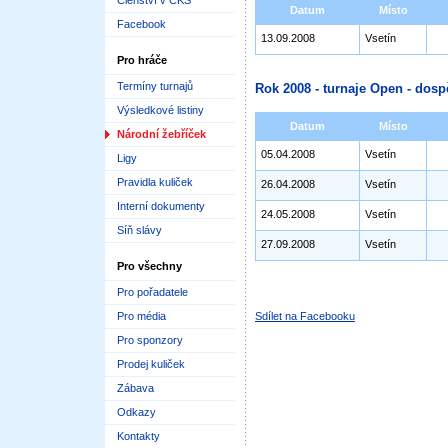
Členství v ČKS
Datum
Místo
Facebook
13.09.2008
Vsetín
Pro hráče
Termíny turnajů
Rok 2008 - turnaje Open - dosp
Výsledkové listiny
Datum
Místo
Národní žebříček
05.04.2008
Vsetín
Ligy
Pravidla kuliček
26.04.2008
Vsetín
Interní dokumenty
24.05.2008
Vsetín
Síň slávy
27.09.2008
Vsetín
Pro všechny
Pro pořadatele
Pro média
Sdílet na Facebooku
Pro sponzory
Prodej kuliček
Zábava
Odkazy
Kontakty