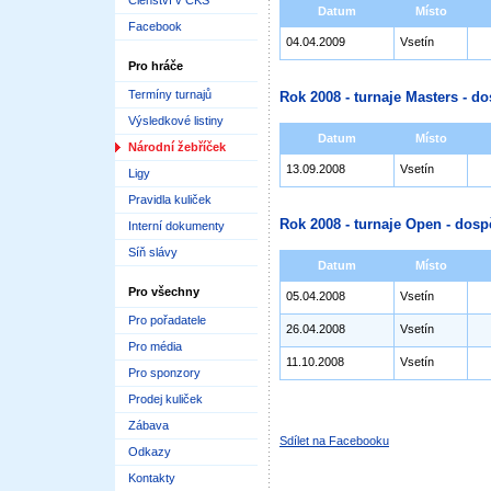
Členství v ČKS
Datum
Místo
Facebook
04.04.2009
Vsetín
Pro hráče
Termíny turnajů
Rok 2008 - turnaje Masters - do
Výsledkové listiny
Datum
Místo
Národní žebříček
13.09.2008
Vsetín
Ligy
Pravidla kuliček
Rok 2008 - turnaje Open - dosp
Interní dokumenty
Síň slávy
Datum
Místo
Pro všechny
05.04.2008
Vsetín
Pro pořadatele
26.04.2008
Vsetín
Pro média
11.10.2008
Vsetín
Pro sponzory
Prodej kuliček
Zábava
Sdílet na Facebooku
Odkazy
Kontakty