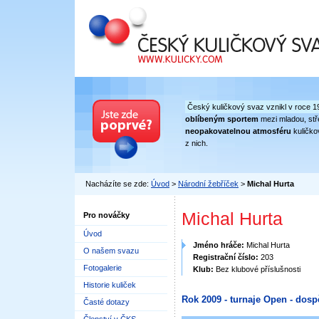
Český kuličkový svaz
Český kuličkový svaz vznikl v roce 1
oblíbeným sportem
mezi mladou, stře
neopakovatelnou atmosféru
kuličko
z nich.
Nacházíte se zde:
Úvod
>
Národní žebříček
>
Michal Hurta
Michal Hurta
Pro nováčky
Úvod
Jméno hráče:
Michal Hurta
O našem svazu
Registrační číslo:
203
Fotogalerie
Klub:
Bez klubové příslušnosti
Historie kuliček
Rok 2009 - turnaje Open - dosp
Časté dotazy