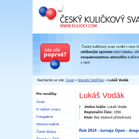
Český kuličkový svaz
Český kuličkový svaz vznikl v roce 1
oblíbeným sportem
mezi mladou, stře
neopakovatelnou atmosféru
kuličko
z nich.
Nacházíte se zde:
Úvod
>
Národní žebříček
>
Lukáš Vodák
Lukáš Vodák
Pro nováčky
Úvod
Jméno hráče:
Lukáš Vodák
O našem svazu
Registrační číslo:
1956
Fotogalerie
Klub:
Bez klubové příslušnosti
Historie kuliček
Rok 2014 - turnaje Open - dosp
Časté dotazy