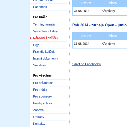
Členství v ČKS
Datum
Místo
Facebook
31.08.2014
Křenůvky
Pro hráče
Termíny turnajů
Rok 2014 - turnaje Open - junioř
Výsledkové listiny
Datum
Místo
Národní žebříček
31.08.2014
Křenůvky
Ligy
Pravidla kuliček
Interní dokumenty
Sdílet na Facebooku
Síň slávy
Pro všechny
Pro pořadatele
Pro média
Pro sponzory
Prodej kuliček
Zábava
Odkazy
Kontakty