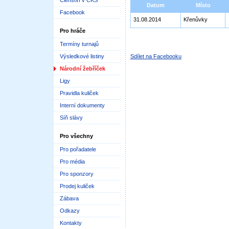
Členství v ČKS
Datum
Místo
Facebook
31.08.2014
Křenůvky
Pro hráče
Termíny turnajů
Výsledkové listiny
Sdílet na Facebooku
Národní žebříček
Ligy
Pravidla kuliček
Interní dokumenty
Síň slávy
Pro všechny
Pro pořadatele
Pro média
Pro sponzory
Prodej kuliček
Zábava
Odkazy
Kontakty