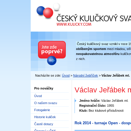
Český kuličkový svaz
Český kuličkový svaz vznikl v roce 1
oblíbeným sportem
mezi mladou, stře
neopakovatelnou atmosféru
kuličko
z nich.
Nacházíte se zde:
Úvod
>
Národní žebříček
>
Václav Jeřábek ml.
Václav Jeřábek m
Pro nováčky
Úvod
Jméno hráče:
Václav Jeřábek ml.
O našem svazu
Registrační číslo:
1955
Fotogalerie
Klub:
Bez klubové příslušnosti
Historie kuliček
Rok 2014 - turnaje Open - dosp
Časté dotazy