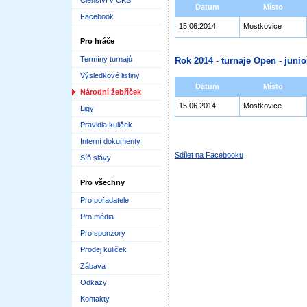
Členství v ČKS
Datum
Místo
Facebook
15.06.2014
Mostkovice
Pro hráče
Termíny turnajů
Rok 2014 - turnaje Open - junioř
Výsledkové listiny
Datum
Místo
Národní žebříček
15.06.2014
Mostkovice
Ligy
Pravidla kuliček
Interní dokumenty
Sdílet na Facebooku
Síň slávy
Pro všechny
Pro pořadatele
Pro média
Pro sponzory
Prodej kuliček
Zábava
Odkazy
Kontakty