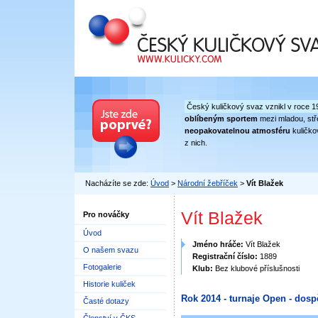
Český kuličkový svaz
Český kuličkový svaz vznikl v roce 1
oblíbeným sportem
mezi mladou, stře
neopakovatelnou atmosféru
kuličko
z nich.
Nacházíte se zde:
Úvod
>
Národní žebříček
>
Vít Blažek
Vít Blažek
Pro nováčky
Úvod
Jméno hráče:
Vít Blažek
O našem svazu
Registrační číslo:
1889
Fotogalerie
Klub:
Bez klubové příslušnosti
Historie kuliček
Rok 2014 - turnaje Open - dosp
Časté dotazy