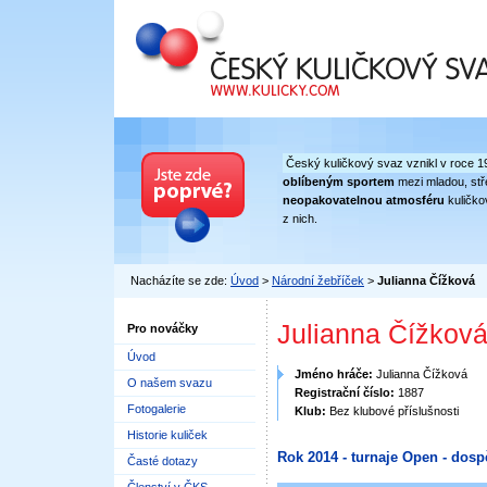
Český kuličkový svaz
Český kuličkový svaz vznikl v roce 1
oblíbeným sportem
mezi mladou, stře
neopakovatelnou atmosféru
kuličko
z nich.
Nacházíte se zde:
Úvod
>
Národní žebříček
>
Julianna Čížková
Julianna Čížkov
Pro nováčky
Úvod
Jméno hráče:
Julianna Čížková
O našem svazu
Registrační číslo:
1887
Fotogalerie
Klub:
Bez klubové příslušnosti
Historie kuliček
Rok 2014 - turnaje Open - dosp
Časté dotazy