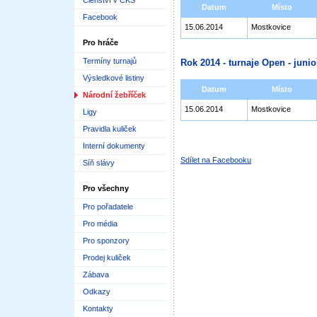
Členství v ČKS
Datum
Místo
Facebook
15.06.2014
Mostkovice
Pro hráče
Termíny turnajů
Rok 2014 - turnaje Open - junioř
Výsledkové listiny
Datum
Místo
Národní žebříček
15.06.2014
Mostkovice
Ligy
Pravidla kuliček
Interní dokumenty
Sdílet na Facebooku
Síň slávy
Pro všechny
Pro pořadatele
Pro média
Pro sponzory
Prodej kuliček
Zábava
Odkazy
Kontakty