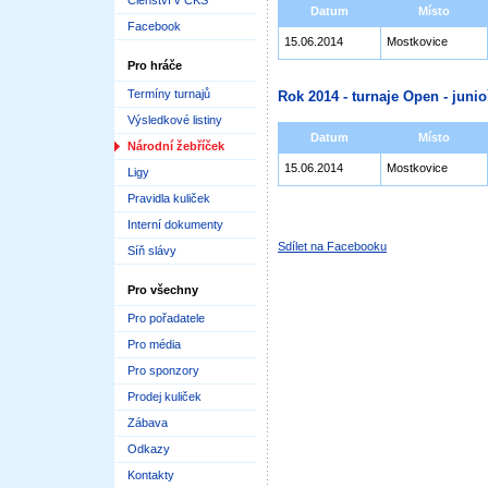
Členství v ČKS
Datum
Místo
Facebook
15.06.2014
Mostkovice
Pro hráče
Termíny turnajů
Rok 2014 - turnaje Open - junioř
Výsledkové listiny
Datum
Místo
Národní žebříček
15.06.2014
Mostkovice
Ligy
Pravidla kuliček
Interní dokumenty
Sdílet na Facebooku
Síň slávy
Pro všechny
Pro pořadatele
Pro média
Pro sponzory
Prodej kuliček
Zábava
Odkazy
Kontakty