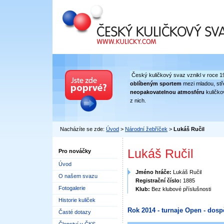
Český kuličkový svaz
Český kuličkový svaz vznikl v roce 1
oblíbeným sportem
mezi mladou, stře
neopakovatelnou atmosféru
kuličko
z nich.
Nacházíte se zde:
Úvod
>
Národní žebříček
>
Lukáš Ručil
Lukáš Ručil
Pro nováčky
Úvod
Jméno hráče:
Lukáš Ručil
O našem svazu
Registrační číslo:
1885
Fotogalerie
Klub:
Bez klubové příslušnosti
Historie kuliček
Rok 2014 - turnaje Open - dosp
Časté dotazy